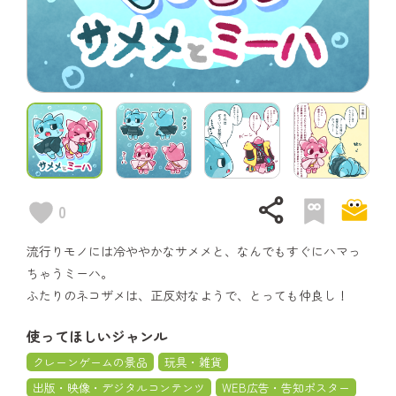
share
0
流行りモノには冷ややかなサメメと、なんでもすぐにハマっ
ちゃうミーハ。
ふたりのネコザメは、正反対なようで、とっても仲良し！
使ってほしいジャンル
クレーンゲームの景品
玩具・雑貨
出版・映像・デジタルコンテンツ
WEB広告・告知ポスター