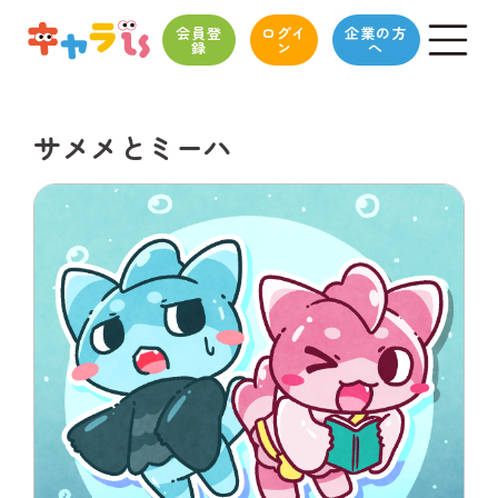
会員登
ログイ
企業の方
録
ン
へ
サメメとミーハ