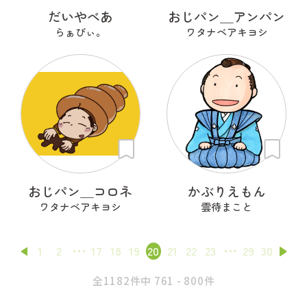
だいやべあ
おじパン＿アンパン
らぁびぃ。
ワタナベアキヨシ
おじパン＿コロネ
かぶりえもん
ワタナベアキヨシ
雲待まこと
1
2
17
18
19
20
21
22
23
29
30
全1182件中 761 - 800件