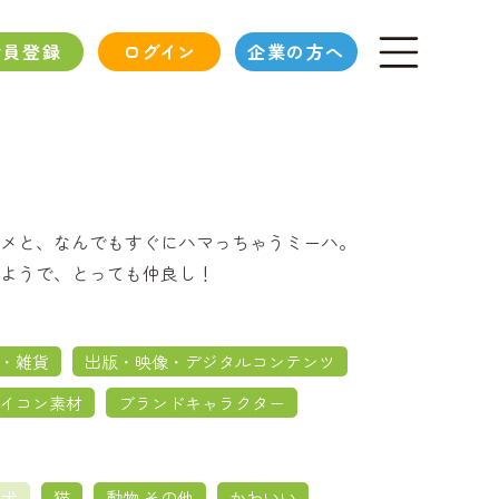
会員登録
ログイン
企業の方へ
メと、なんでもすぐにハマっちゃうミーハ。
ようで、とっても仲良し！
・雑貨
出版・映像・デジタルコンテンツ
イコン素材
ブランドキャラクター
犬
猫
動物 その他
かわいい