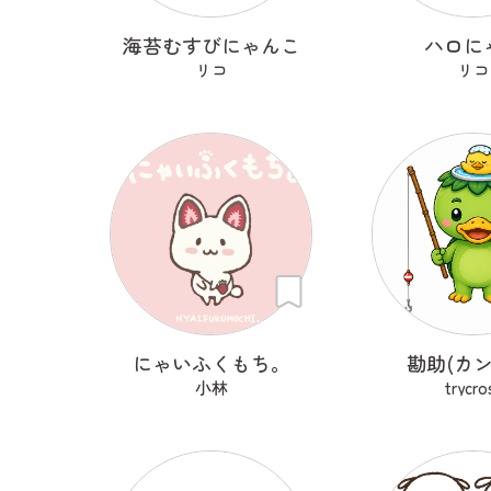
海苔むすびにゃんこ
ハロに
リコ
リコ
にゃいふくもち。
勘助(カン
小林
trycro