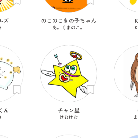
ルズ
のこのこきの子ちゃん
ち
あ。くまのこ。
K
くん
チャン星
8
けむけむ
ま