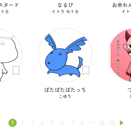
スタード
なるぴ
お米わん
セトカ
イトウ セトカ
イト
ち
ぱたぱたぱたっち
こゆり
1
2
3
4
5
6
7
8
29
30