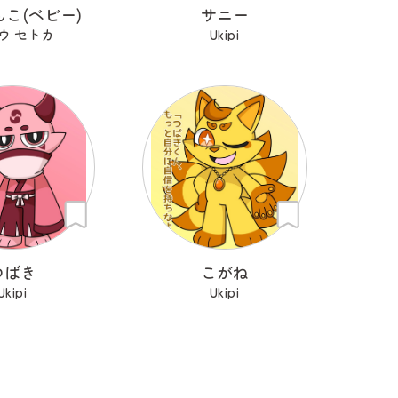
こ(ベビー)
サニー
ウ セトカ
Ukipi
つばき
こがね
Ukipi
Ukipi