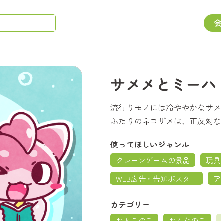
サメメとミーハ
流行りモノには冷ややかなサメ
ふたりのネコザメは、正反対な
使ってほしいジャンル
クレーンゲームの景品
玩具
WEB広告・告知ポスター
ア
カテゴリー
おとこのこ
おんなのこ