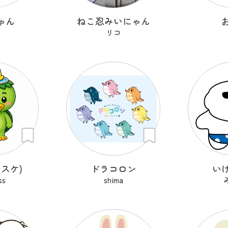
ゃん
ねこ忍みいにゃん
リコ
スケ)
ドラコロン
い
ss
shima