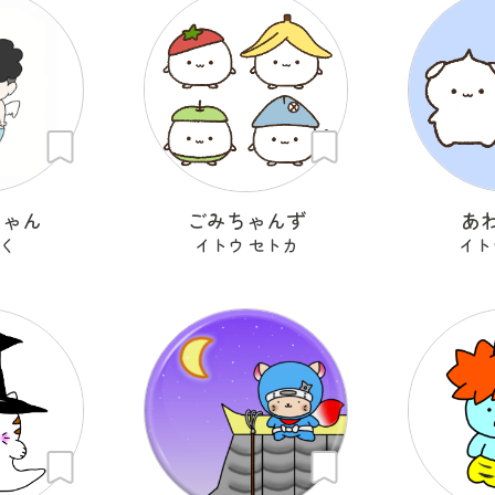
ちゃん
ごみちゃんず
あ
く
イトウ セトカ
イト