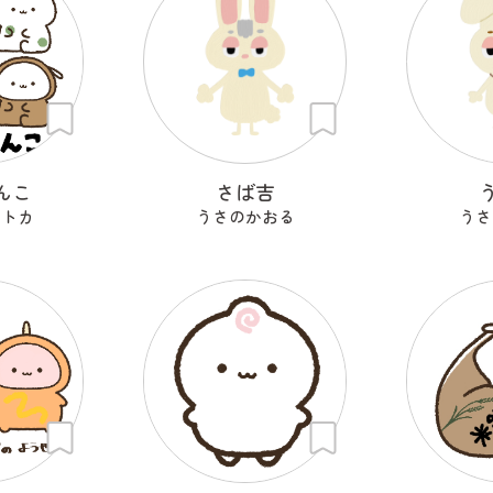
んこ
さば吉
セトカ
うさのかおる
うさ