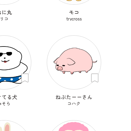
おに丸
モコ
リコ
trycross
けてる犬
ねぶたーーさん
みそら
コハク