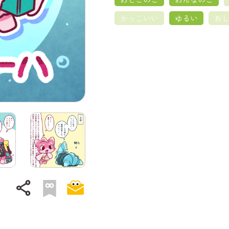
かっこいい
ゆるい
お
share