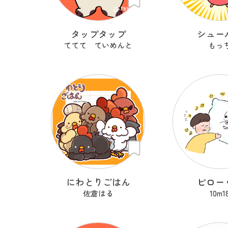
タップタップ
シュー
ててて ていめんと
もっ
にわとりごはん
ピロー
佐倉はる
10m1