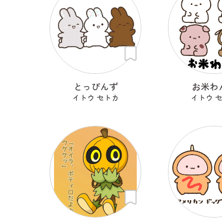
とっぴんず
お米わ
イトウ セトカ
イトウ 