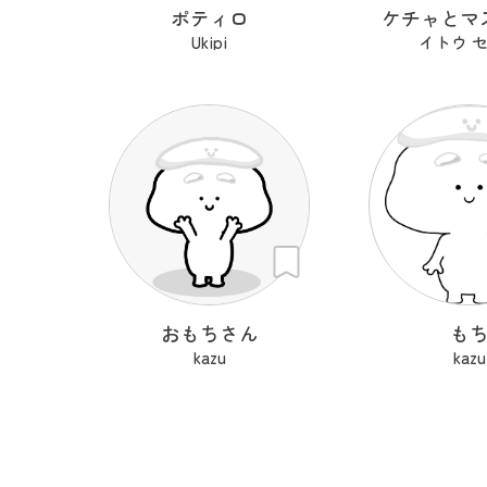
ポティロ
ケチャとマ
Ukipi
イトウ 
おもちさん
も
kazu
kazu