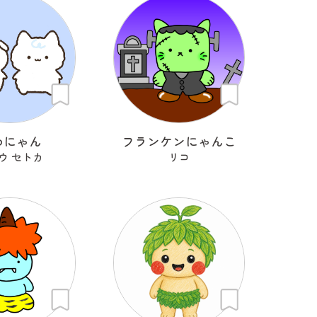
わにゃん
フランケンにゃんこ
ウ セトカ
リコ