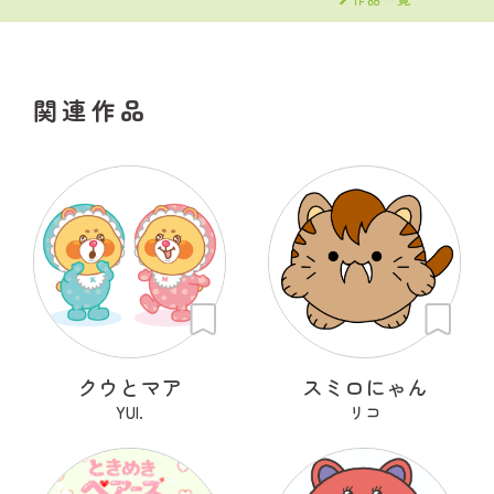
関連作品
クウとマア
スミロにゃん
YUI.
リコ