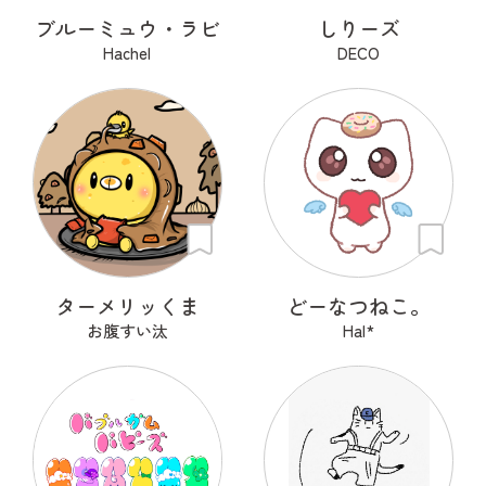
ブルーミュウ・ラビ
しりーズ
Hachel
DECO
ターメリッくま
どーなつねこ。
お腹すい汰
Hal*