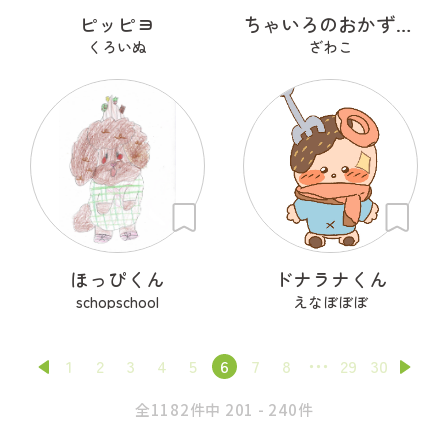
ピッピヨ
ちゃいろのおかずたち
くろいぬ
ざわこ
ほっぴくん
ドナラナくん
schopschool
えなぼぼぼ
1
2
3
4
5
6
7
8
29
30
全1182件中 201 - 240件