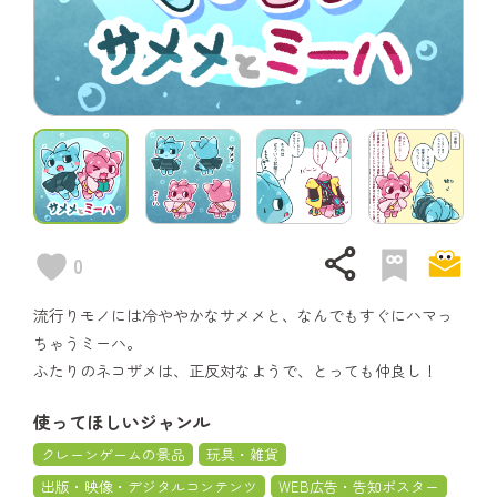
share
0
流行りモノには冷ややかなサメメと、なんでもすぐにハマっ
ちゃうミーハ。
ふたりのネコザメは、正反対なようで、とっても仲良し！
使ってほしいジャンル
クレーンゲームの景品
玩具・雑貨
出版・映像・デジタルコンテンツ
WEB広告・告知ポスター