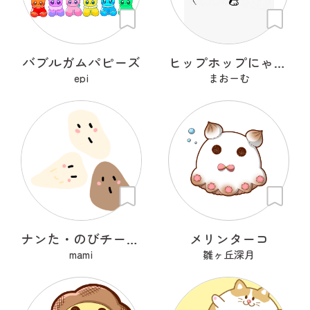
バブルガムパピーズ
ヒップホップにゃんこ
epi
まおーむ
ナンた・のびチー・ショコナン
メリンターコ
mami
雛ヶ丘深月