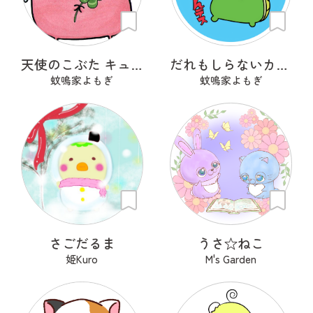
天使のこぶた キューピッグ
だれもしらないカッパちゃん
蚊鳴家よもぎ
蚊鳴家よもぎ
さごだるま
うさ‪☆ねこ
姫Kuro
M's Garden