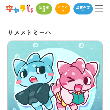
会員登
ログイ
企業の方
録
ン
へ
サメメとミーハ