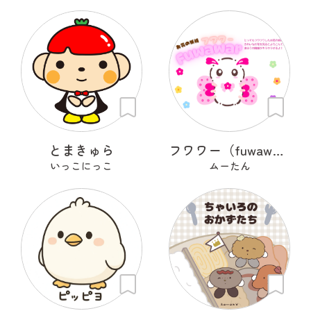
とまきゅら
フワワー（fuwawar）
いっこにっこ
ムーたん