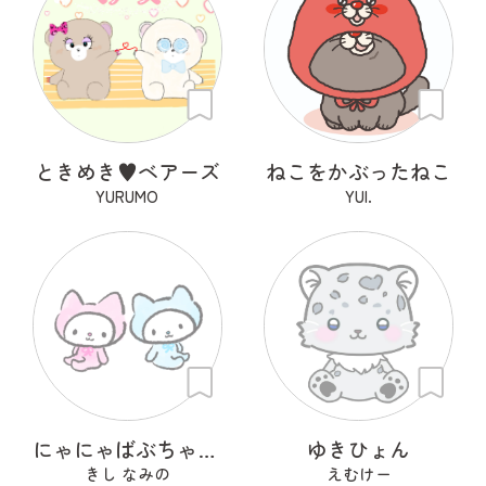
ときめき♥ベアーズ
ねこをかぶったねこ
YURUMO
YUI.
にゃにゃばぶちゃんず
ゆきひょん
きし なみの
えむけー