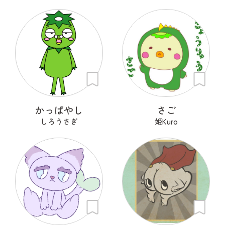
かっぱやし
さご
しろうさぎ
姫Kuro