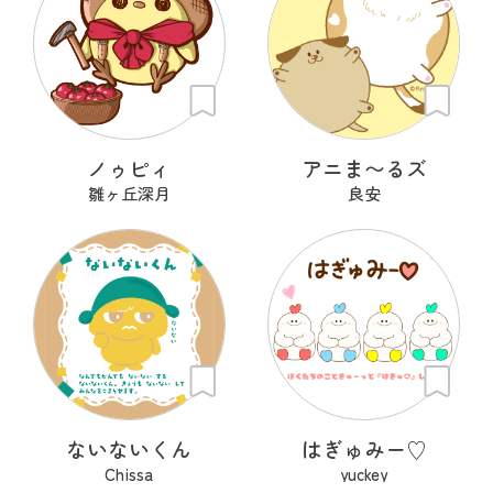
ノゥピィ
アニま〜るズ
雛ヶ丘深月
良安
ないないくん
はぎゅみー♡
Chissa
yuckey