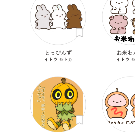
とっぴんず
お米わ
イトウ セトカ
イトウ 