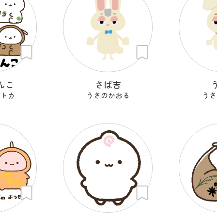
んこ
さば吉
セトカ
うさのかおる
うさ