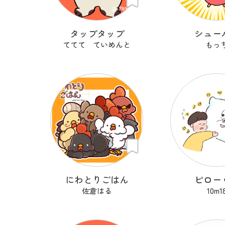
タップタップ
シュー
ててて ていめんと
もっ
にわとりごはん
ピロー
佐倉はる
10m1