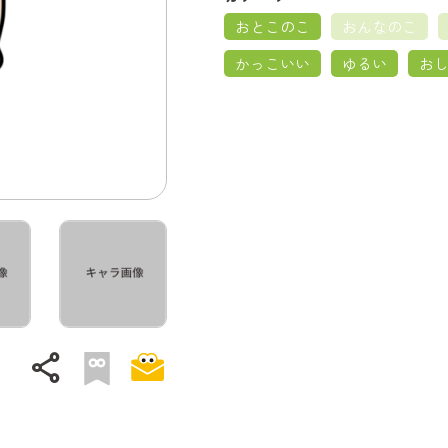
おとこのこ
おんなのこ
かっこいい
ゆるい
お
share