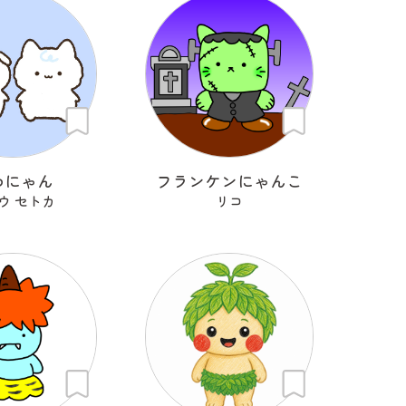
わにゃん
フランケンにゃんこ
ウ セトカ
リコ