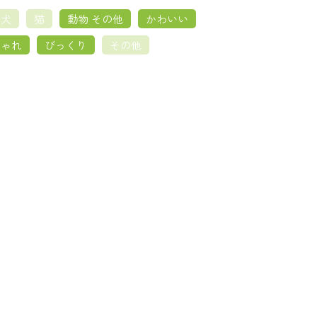
犬
猫
動物 その他
かわいい
しゃれ
びっくり
その他