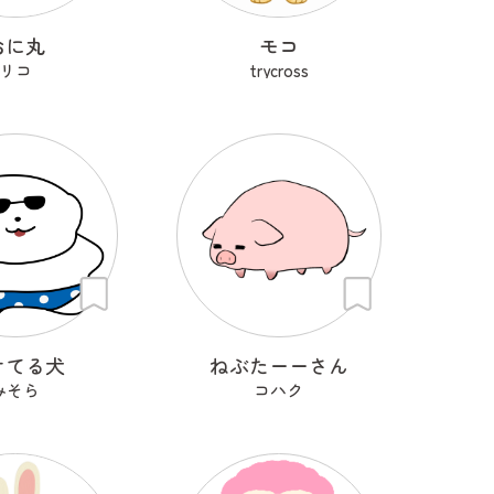
おに丸
モコ
リコ
trycross
けてる犬
ねぶたーーさん
みそら
コハク