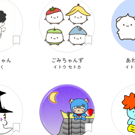
ちゃん
ごみちゃんず
あ
く
イトウ セトカ
イト