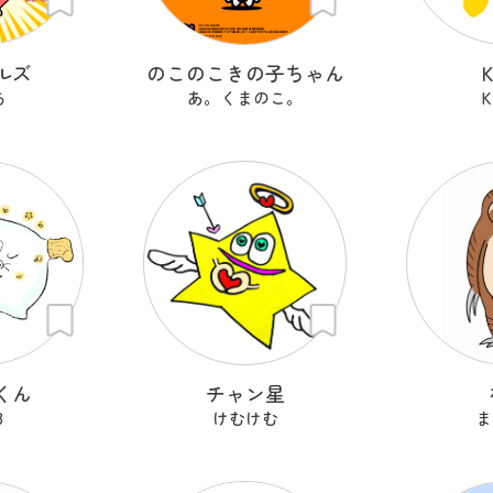
ルズ
のこのこきの子ちゃん
ち
あ。くまのこ。
K
くん
チャン星
8
けむけむ
ま