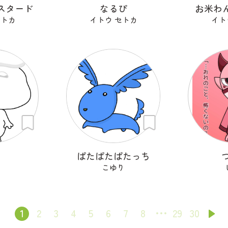
スタード
なるぴ
お米わん
セトカ
イトウ セトカ
イト
ち
ぱたぱたぱたっち
こゆり
1
2
3
4
5
6
7
8
29
30