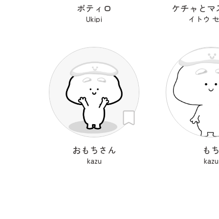
ポティロ
ケチャとマ
Ukipi
イトウ 
おもちさん
も
kazu
kazu