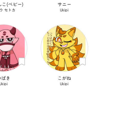
こ(ベビー)
サニー
ウ セトカ
Ukipi
つばき
こがね
Ukipi
Ukipi