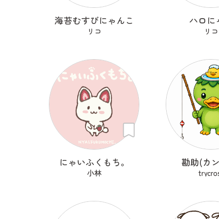
海苔むすびにゃんこ
ハロに
リコ
リコ
にゃいふくもち。
勘助(カン
小林
trycro