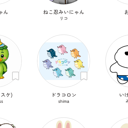
ゃん
ねこ忍みいにゃん
リコ
スケ)
ドラコロン
い
ss
shima