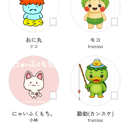
おに丸
モコ
リコ
trycross
にゃいふくもち。
勘助(カンスケ)
小林
trycross