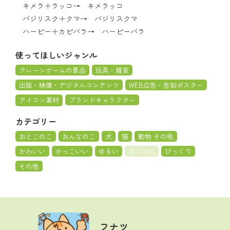
キメラ＋ラッコ→ キメラッコ
バジリスク＋クマ→ バジリスクマ
ハーピー＋カピバラ→ ハーピーバラ
使ってほしいジャンル
クレーンゲームの景品
玩具・雑貨
出版・映像・デジタルコンテンツ
WEB広告・告知ポスター
アイコン素材
ブランドキャラクター
カテゴリー
おとこのこ
おんなのこ
犬
猫
動物 その他
かわいい
かっこいい
ゆるい
おしゃれ
びっくり
その他
フナツ