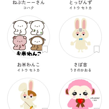
ねぶたーーさん
とっぴんず
コハク
イトウ セトカ
お米わんこ
さば吉
イトウ セトカ
うさのかおる