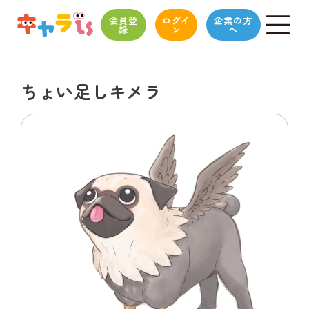
会員登
ログイ
企業の方
録
ン
へ
ちょい足しキメラ