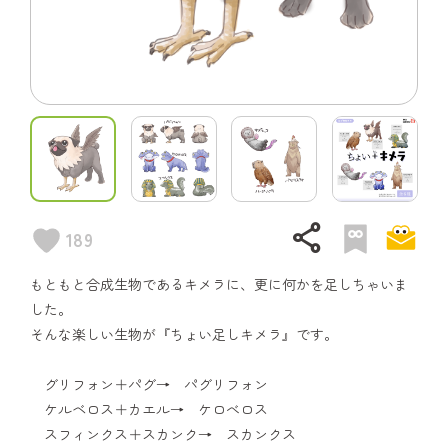
share
189
もともと合成生物であるキメラに、更に何かを足しちゃいま
した。
そんな楽しい生物が『ちょい足しキメラ』です。
グリフォン＋パグ→ パグリフォン
ケルベロス＋カエル→ ケロべロス
スフィンクス＋スカンク→ スカンクス