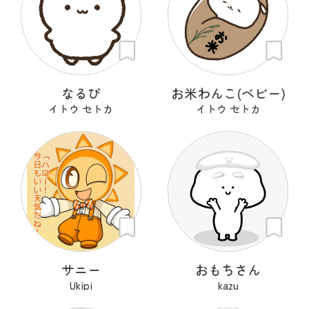
なるぴ
お米わんこ(ベビー)
イトウ セトカ
イトウ セトカ
サニー
おもちさん
Ukipi
kazu