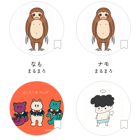
なも
ナモ
まるまろ
まるまろ