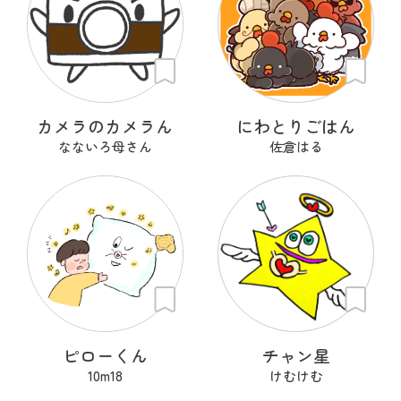
カメラのカメラん
にわとりごはん
なないろ母さん
佐倉はる
ピローくん
チャン星
10m18
けむけむ