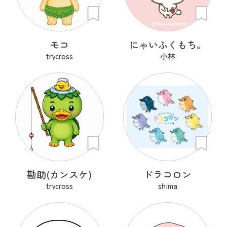
モコ
にゃいふくもち。
trycross
小林
勘助(カンスケ)
ドラコロン
trycross
shima