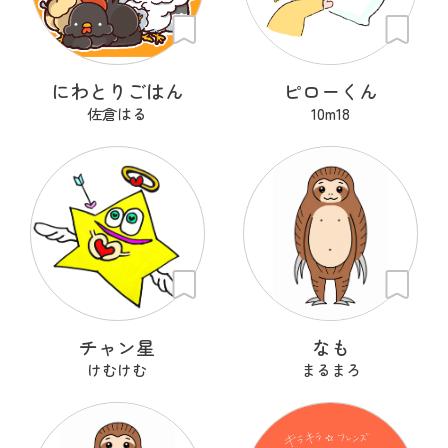
にわとりごはん
ピローくん
佐倉はる
10m18
チャン星
なも
けむけむ
まるまろ