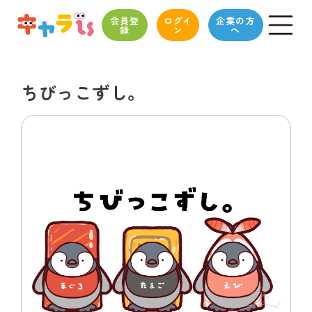
会員登
ログイ
企業の方
録
ン
へ
ちびっこずし。