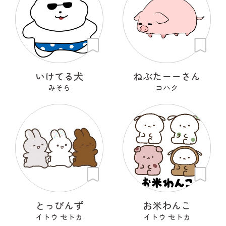
いけてる犬
ねぶたーーさん
みそら
コハク
とっぴんず
お米わんこ
イトウ セトカ
イトウ セトカ