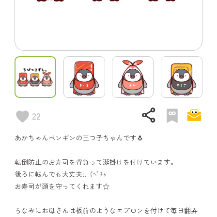
share
22
あかちゃんペンギンの三つ子ちゃんです🐧
転倒防止のお寿司を背負って涎掛けを付けています。
後ろに転んでも大丈夫!!（ﾍﾞﾁｬ
お寿司が頭を守ってくれます☆
ちなみにお母さんは板前のようなエプロンを付けて毎日翻弄