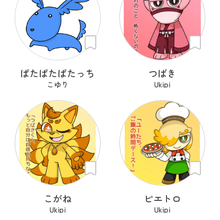
ぱたぱたぱたっち
つばき
こゆり
Ukipi
こがね
ピエトロ
Ukipi
Ukipi