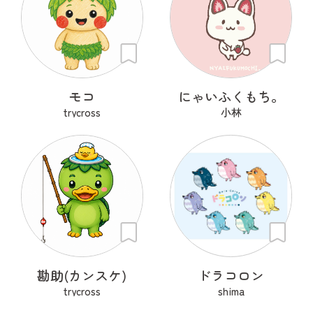
モコ
にゃいふくもち。
trycross
小林
勘助(カンスケ)
ドラコロン
trycross
shima