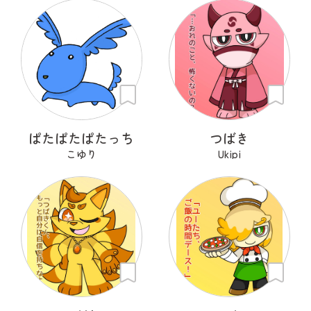
ぱたぱたぱたっち
つばき
こゆり
Ukipi