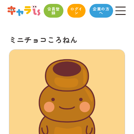
会員登
ログイ
企業の方
録
ン
へ
ミニチョコころねん