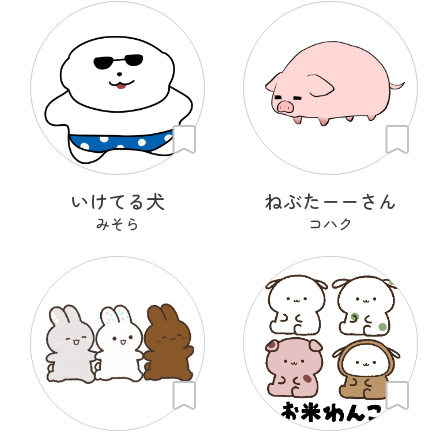
いけてる犬
ねぶたーーさん
みそら
コハク