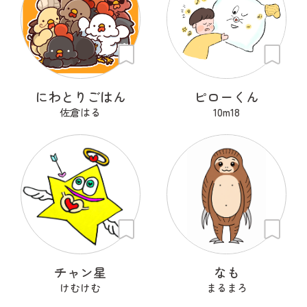
にわとりごはん
ピローくん
佐倉はる
10m18
チャン星
なも
けむけむ
まるまろ