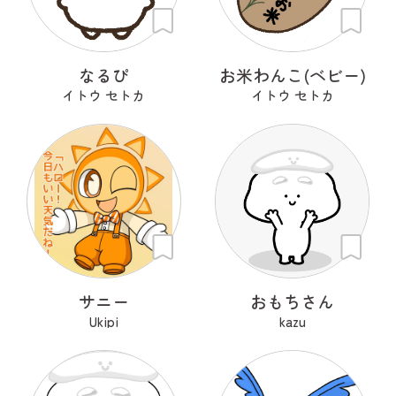
なるぴ
お米わんこ(ベビー)
イトウ セトカ
イトウ セトカ
サニー
おもちさん
Ukipi
kazu