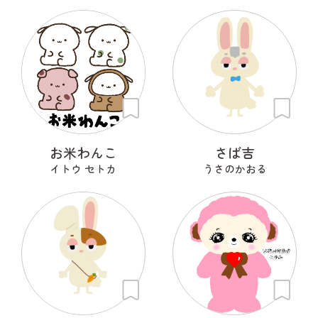
お米わんこ
さば吉
イトウ セトカ
うさのかおる