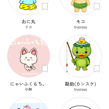
おに丸
モコ
リコ
trycross
にゃいふくもち。
勘助(カンスケ)
小林
trycross