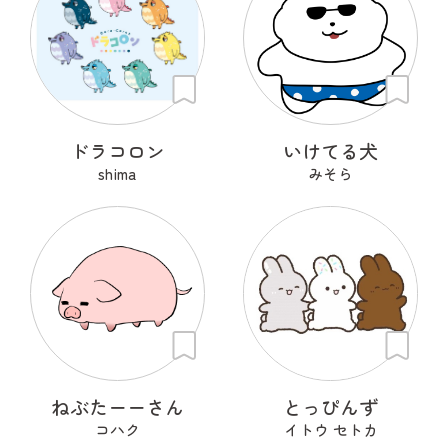
ドラコロン
いけてる犬
shima
みそら
ねぶたーーさん
とっぴんず
コハク
イトウ セトカ