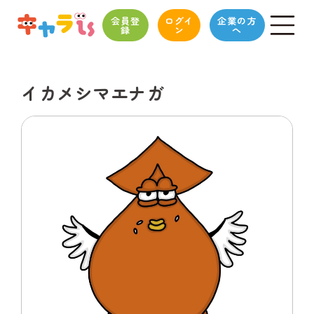
会員登
ログイ
企業の方
録
ン
へ
イカメシマエナガ