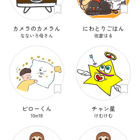
カメラのカメラん
にわとりごはん
なないろ母さん
佐倉はる
ピローくん
チャン星
10m18
けむけむ