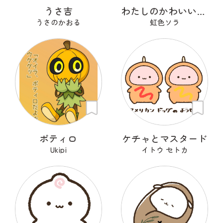
うさ吉
わたしのかわいいせかい
うさのかおる
虹色ソラ
ポティロ
ケチャとマスタード
Ukipi
イトウ セトカ