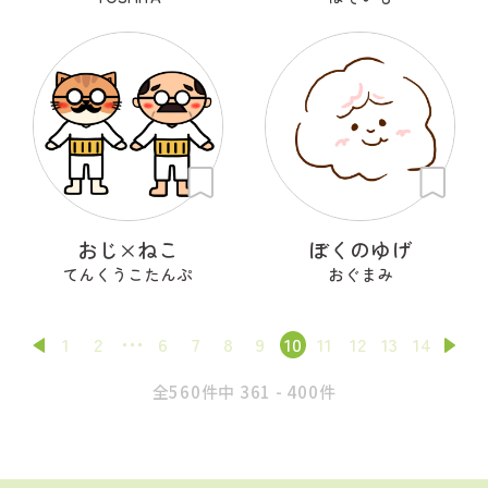
おじ×ねこ
ぼくのゆげ
てんくうこたんぷ
おぐまみ
1
2
6
7
8
9
10
11
12
13
14
全560件中 361 - 400件