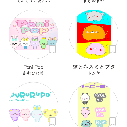
てんくうこたんぷ
まきのまや
Poni Pop
猫とネズミとブタ
あむぴむ🐰
トシヤ