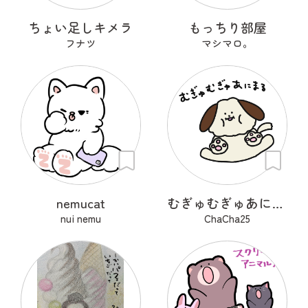
ちょい足しキメラ
もっちり部屋
フナツ
マシマロ。
nemucat
むぎゅむぎゅあにまる
nui nemu
ChaCha25