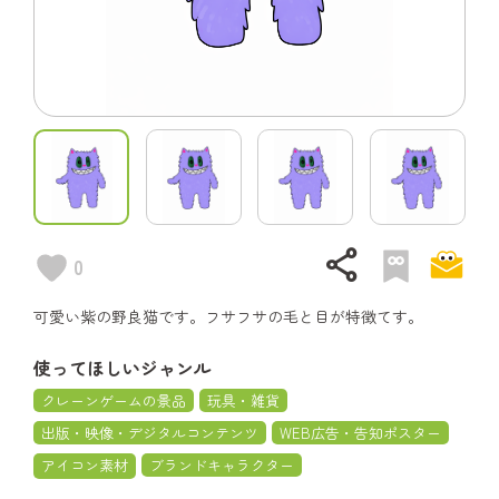
share
0
可愛い紫の野良猫です。フサフサの毛と目が特徴てす。
使ってほしいジャンル
クレーンゲームの景品
玩具・雑貨
出版・映像・デジタルコンテンツ
WEB広告・告知ポスター
アイコン素材
ブランドキャラクター