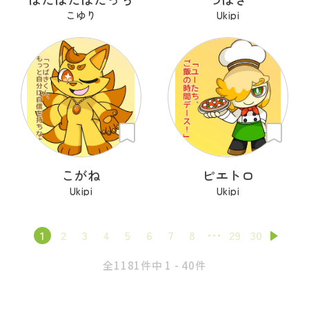
こゆり
Ukipi
こがね
ピエトロ
Ukipi
Ukipi
1
2
3
4
5
6
7
8
29
30
全1181件中 1 - 40件