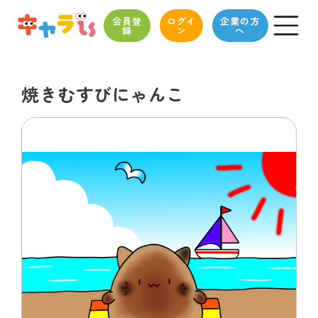
会員登
ログイ
企業の方
録
ン
へ
焼きむすびにゃんこ