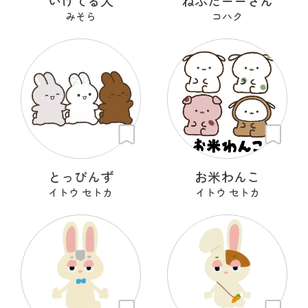
いけてる犬
ねぶたーーさん
みそら
コハク
とっぴんず
お米わんこ
イトウ セトカ
イトウ セトカ