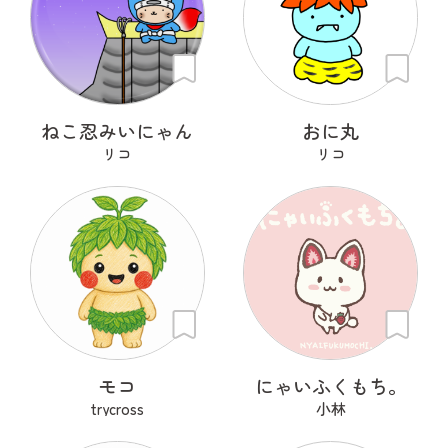
ねこ忍みいにゃん
おに丸
リコ
リコ
モコ
にゃいふくもち。
trycross
小林