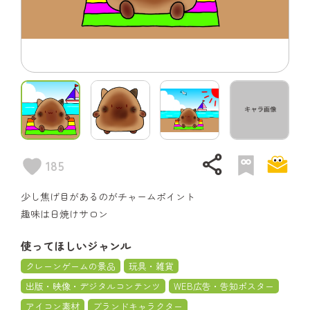
share
185
少し焦げ目があるのがチャームポイント
趣味は日焼けサロン
使ってほしいジャンル
クレーンゲームの景品
玩具・雑貨
出版・映像・デジタルコンテンツ
WEB広告・告知ポスター
アイコン素材
ブランドキャラクター