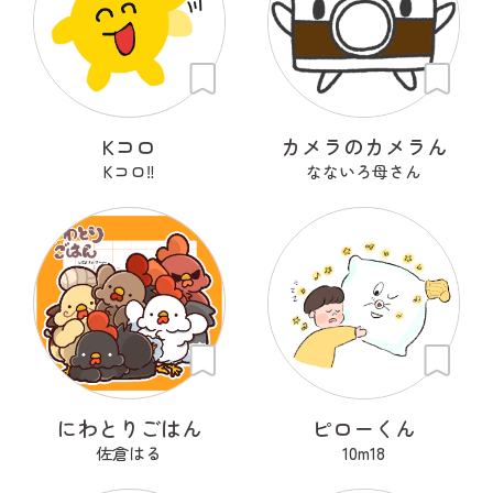
Kコロ
カメラのカメラん
Kコロ‼︎
なないろ母さん
にわとりごはん
ピローくん
佐倉はる
10m18