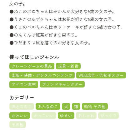
女の子。
●ねこのポロちゃんはみかんが大好きな5歳の女の子。
●うさぎのあずきちゃんはお花が好きな5歳の女の子。
●くまのベルちゃんはホットケーキが好きな5歳の女の子。
●のんくんは紅茶が好きな男の子。
●ひだまりは絵を描くのが好きな女の子。
使ってほしいジャンル
クレーンゲームの景品
玩具・雑貨
出版・映像・デジタルコンテンツ
WEB広告・告知ポスター
アイコン素材
ブランドキャラクター
カテゴリー
おとこのこ
おんなのこ
犬
猫
動物 その他
かわいい
かっこいい
ゆるい
おしゃれ
びっくり
その他