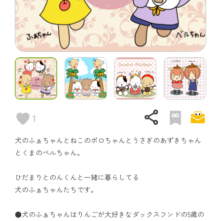
share
1
犬のふぁちゃんとねこのポロちゃんとうさぎのあずきちゃん
とくまのベルちゃん。
ひだまりとのんくんと一緒に暮らしてる
犬のふぁちゃんたちです。
●犬のふぁちゃんはりんごが大好きなダックスフンドの5歳の