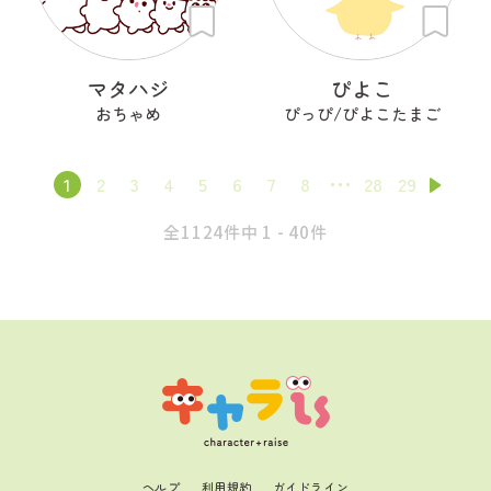
マタハジ
ぴよこ
おちゃめ
ぴっぴ/ぴよこたまご
1
2
3
4
5
6
7
8
28
29
全1124件中 1 - 40件
ヘルプ
利用規約
ガイドライン