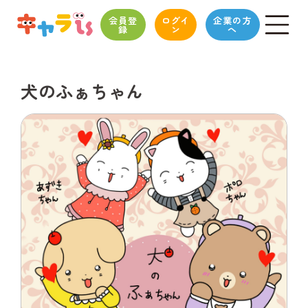
会員登
ログイ
企業の方
録
ン
へ
犬のふぁちゃん