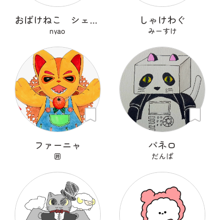
おばけねこ シェネコ
しゃけわぐ
nyao
みーすけ
ファーニャ
パネロ
囲
だんぱ