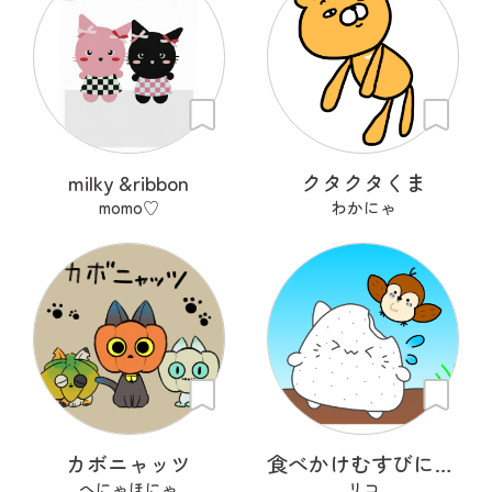
milky &ribbon
クタクタくま
momo♡
わかにゃ
カボニャッツ
食べかけむすびにゃんこ
へにゃほにゃ
リコ