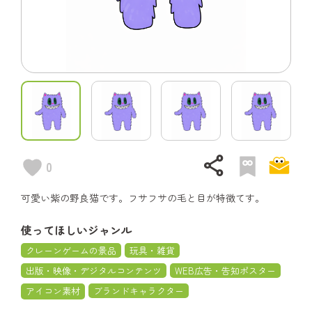
share
0
可愛い紫の野良猫です。フサフサの毛と目が特徴てす。
使ってほしいジャンル
クレーンゲームの景品
玩具・雑貨
出版・映像・デジタルコンテンツ
WEB広告・告知ポスター
アイコン素材
ブランドキャラクター