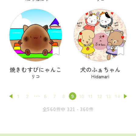
焼きむすびにゃんこ
犬のふぁちゃん
リコ
Hidamari
1
2
6
7
8
9
10
11
12
13
14
全560件中 321 - 360件