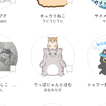
プク
キュウリねこ
サメ
hii
うにうにうに
マ
にゃんのこれしこ ある日の夢 Ｎo.2
でっぱにゃんとはむ
ロ。
はなわらび