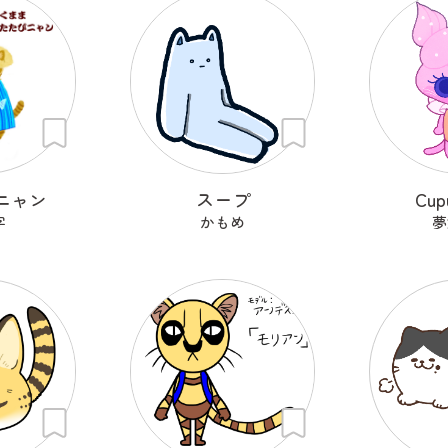
ニャン
スープ
Cup
字
かもめ
夢