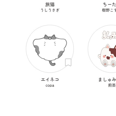
旅猫
ちー
うしうさぎ
樹野こ
エイネコ
ましゅ
copa
煎茶