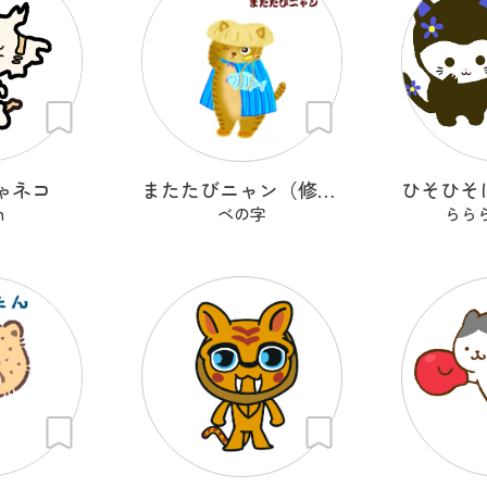
ゃネコ
またたびニャン（修正）
n
ベの字
らら