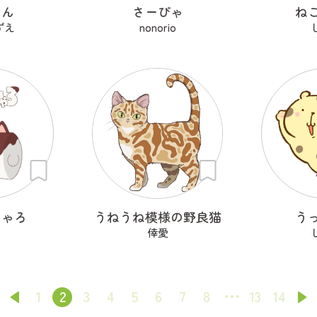
たん
さーぴゃ
ね
ずえ
nonorio
みゃろ
うねうね模様の野良猫
う
倖愛
1
2
3
4
5
6
7
8
13
14