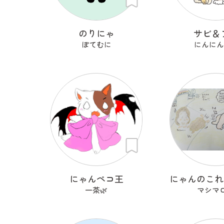
のりにゃ
サビ＆
ぽてむに
にんにんis
にゃんペコ王
一茶🌿
マシマ