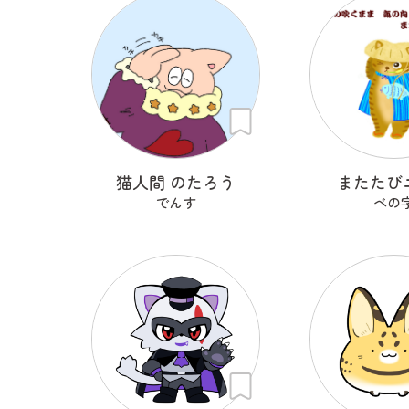
猫人間 のたろう
またたび
でんす
ベの