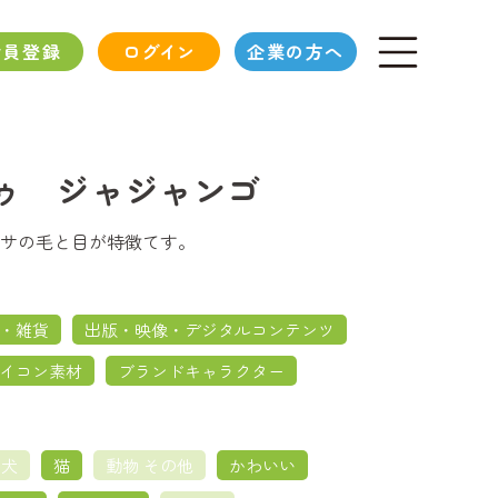
会員登録
ログイン
企業の方へ
ゥ ジャジャンゴ
サの毛と目が特徴てす。
・雑貨
出版・映像・デジタルコンテンツ
イコン素材
ブランドキャラクター
犬
猫
動物 その他
かわいい