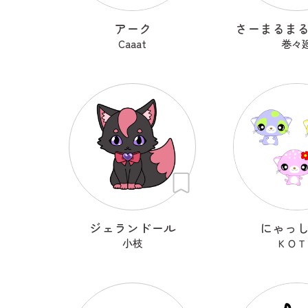
アーク
さーまるま
Caaat
巻々
ジェランドール
にゃっ
小枝
ＫＯＴ