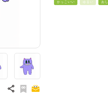
かっこいい
ゆるい
お
share