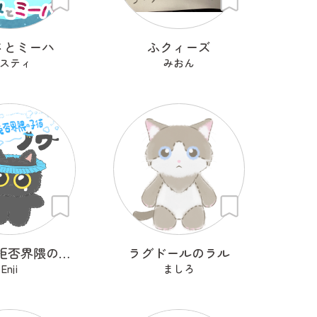
メとミーハ
ふクィーズ
スティ
みおん
シャワー拒否界隈の子猫 ノワ
ラグドールのラル
Enji
ましろ