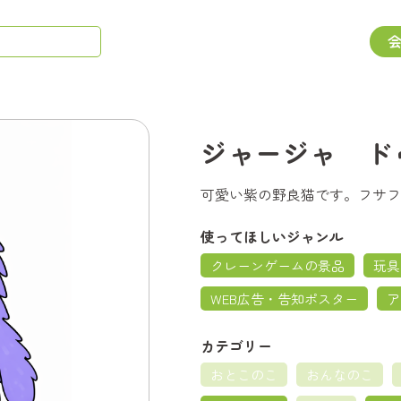
ジャージャ ド
可愛い紫の野良猫です。フサフ
使ってほしいジャンル
クレーンゲームの景品
玩具
WEB広告・告知ポスター
ア
カテゴリー
おとこのこ
おんなのこ