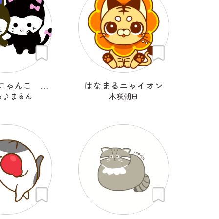
ひそひそにゃんこ ブルルとピピ
はなまるニャイオン
ら♪まるん
木咲朝日