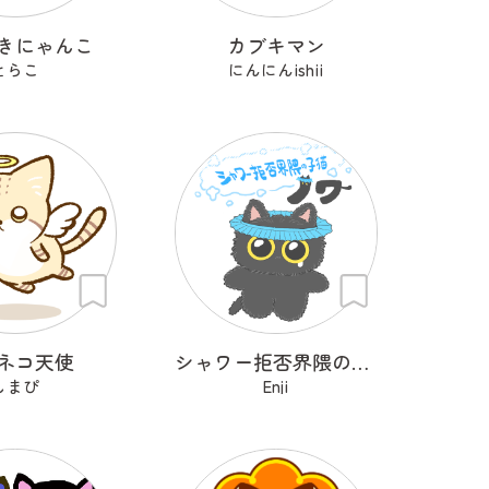
きにゃんこ
カブキマン
とらこ
にんにんishii
ネコ天使
シャワー拒否界隈の子猫 ノワ
しまぴ
Enji