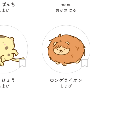
こぱんち
manu
しまぴ
おかの はる
っひょう
ロンゲライオン
しまぴ
しまぴ