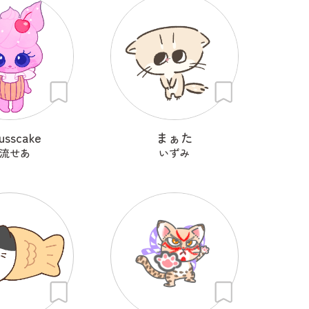
usscake
まぁた
流せあ
いずみ