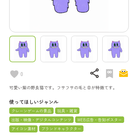
share
0
可愛い紫の野良猫です。フサフサの毛と目が特徴てす。
使ってほしいジャンル
クレーンゲームの景品
玩具・雑貨
出版・映像・デジタルコンテンツ
WEB広告・告知ポスター
アイコン素材
ブランドキャラクター