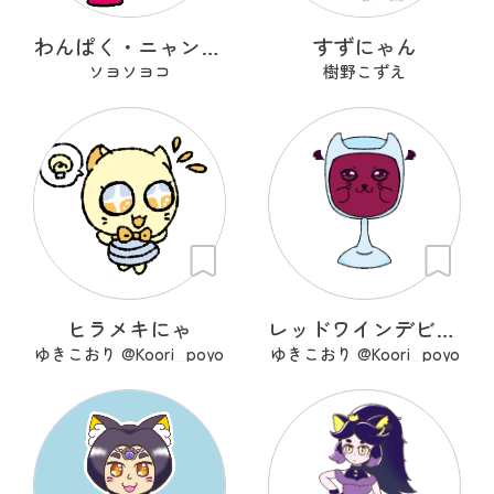
わんぱく・ニャンスケ
すずにゃん
ソヨソヨコ
樹野こずえ
ヒラメキにゃ
レッドワインデビル。
ゆきこおり @Koori_poyo
ゆきこおり @Koori_poyo