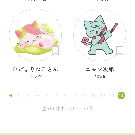
ひだまりねこさん
ニャン次郎
まっぺ
towa
1
2
6
7
8
9
10
11
12
13
14
全560件中 521 - 560件