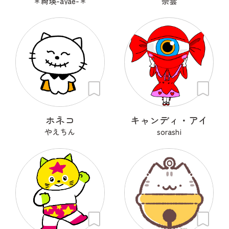
＊綺瑛-ayae-＊
奈雲
ホネコ
キャンディ・アイ
やえちん
sorashi