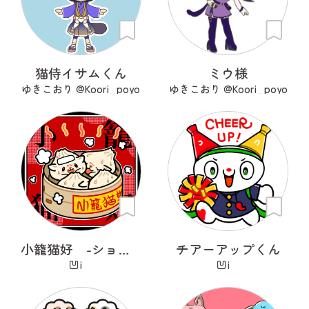
猫侍イサムくん
ミウ様
ゆきこおり @Koori_poyo
ゆきこおり @Koori_poyo
小籠猫好 -ショウロンニャンハオ-
チアーアップくん
凹i
凹i