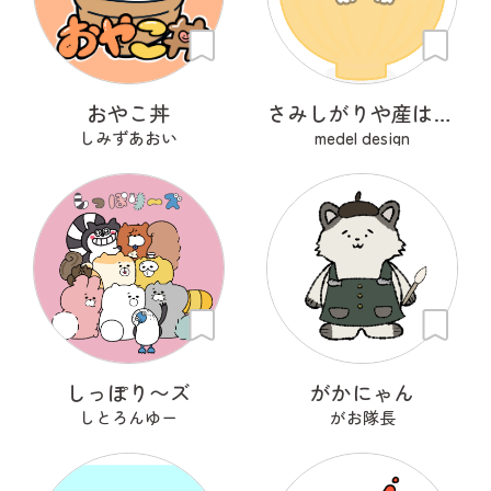
おやこ丼
さみしがりや産はんちゃん
しみずあおい
medel design
しっぽり〜ズ
がかにゃん
しとろんゆー
がお隊長