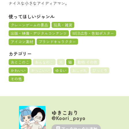
ナイスな小さなアイディアマン。
使ってほしいジャンル
クレーンゲームの景品
玩具・雑貨
出版・映像・デジタルコンテンツ
WEB広告・告知ポスター
アイコン素材
ブランドキャラクター
カテゴリー
おとこのこ
おんなのこ
犬
猫
動物 その他
かわいい
かっこいい
ゆるい
おしゃれ
びっくり
その他
ゆきこおり
@Koori_poyo
ブックマークに追加