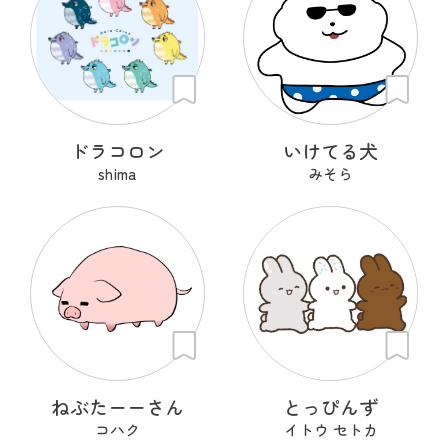
ドラコロン
いけてる犬
shima
みそら
ねぶたーーさん
とっぴんず
コハク
イトウ セトカ