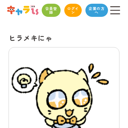
会員登
ログイ
企業の方
録
ン
へ
ヒラメキにゃ