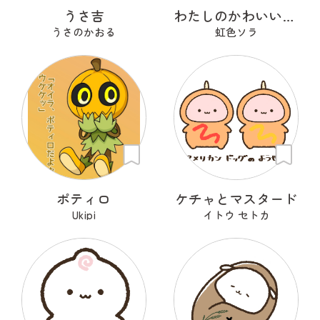
うさ吉
わたしのかわいいせかい
うさのかおる
虹色ソラ
ポティロ
ケチャとマスタード
Ukipi
イトウ セトカ