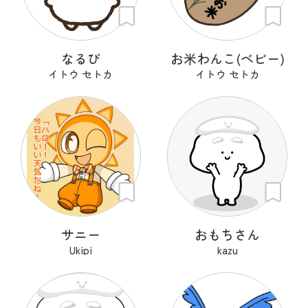
なるぴ
お米わんこ(ベビー)
イトウ セトカ
イトウ セトカ
サニー
おもちさん
Ukipi
kazu