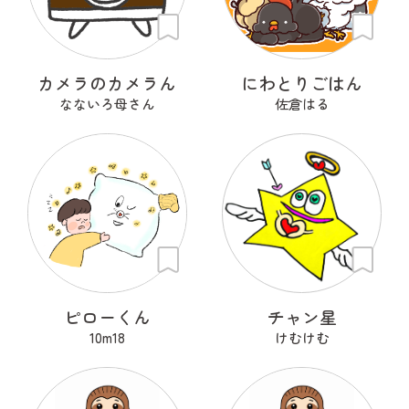
カメラのカメラん
にわとりごはん
なないろ母さん
佐倉はる
ピローくん
チャン星
10m18
けむけむ