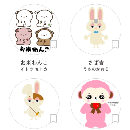
お米わんこ
さば吉
イトウ セトカ
うさのかおる