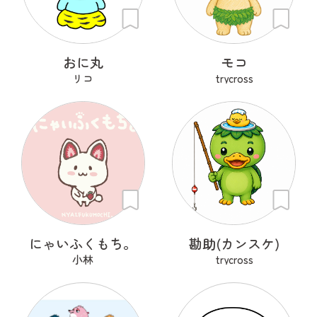
おに丸
モコ
リコ
trycross
にゃいふくもち。
勘助(カンスケ)
小林
trycross