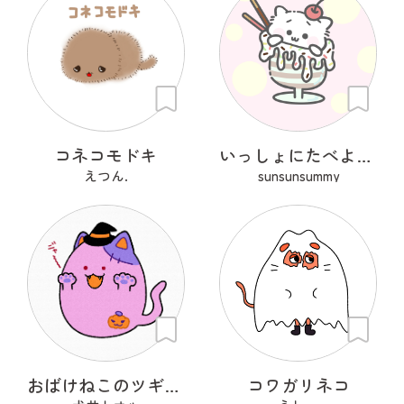
コネコモドキ
いっしょにたべよ？ぱふぇ
えつん.
sunsunsummy
おばけねこのツギハギ
コワガリネコ