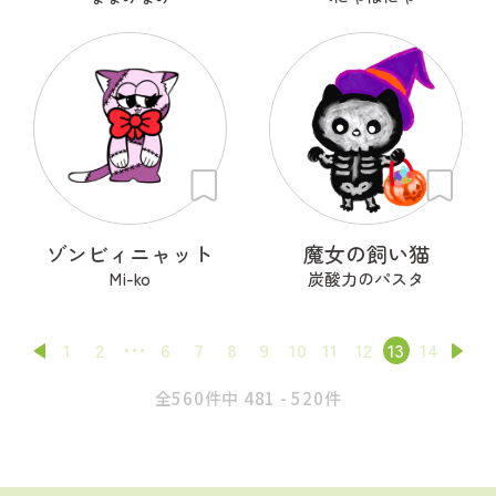
ゾンビィニャット
魔女の飼い猫
Mi-ko
炭酸力のパスタ
1
2
6
7
8
9
10
11
12
13
14
全560件中 481 - 520件