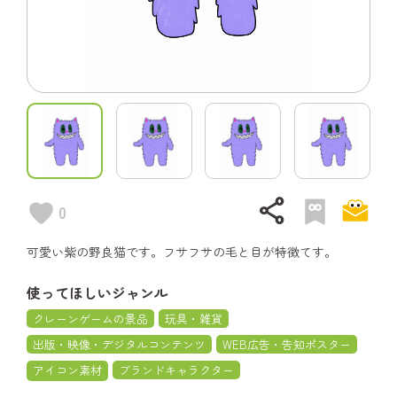
share
0
可愛い紫の野良猫です。フサフサの毛と目が特徴てす。
使ってほしいジャンル
クレーンゲームの景品
玩具・雑貨
出版・映像・デジタルコンテンツ
WEB広告・告知ポスター
アイコン素材
ブランドキャラクター