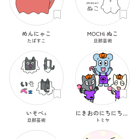
めんにゃこ
MOCHi ぬこ
たばすこ
旦那芸術
いそベｪ
にきおのにちにち・ハロウィン
旦那芸術
トミヤ