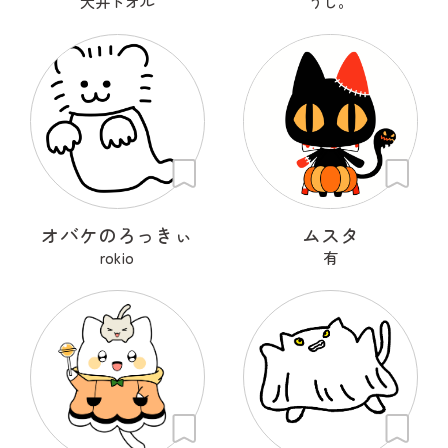
犬井トオル
うし。
オバケのろっきぃ
ムスタ
rokio
有