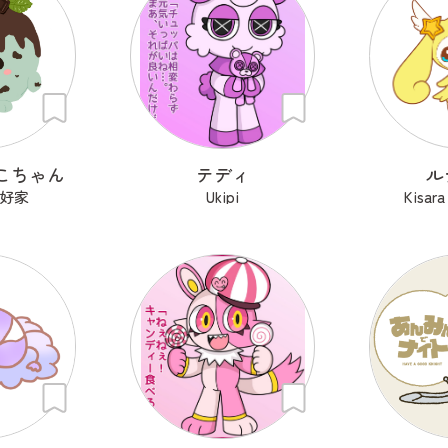
こちゃん
テディ
ル
好家
Ukipi
Kisa