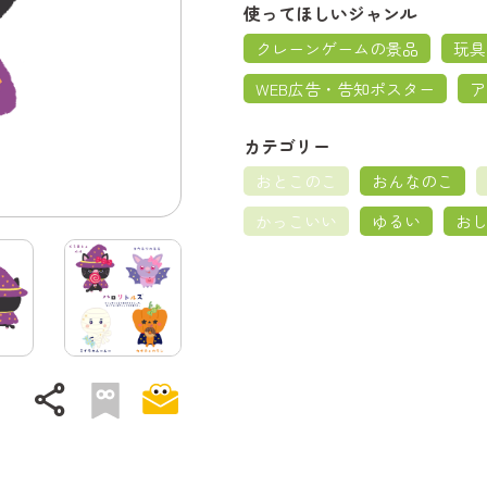
使ってほしいジャンル
クレーンゲームの景品
玩具
WEB広告・告知ポスター
ア
カテゴリー
おとこのこ
おんなのこ
かっこいい
ゆるい
お
share