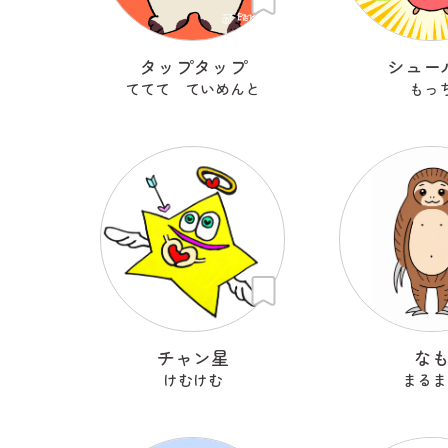
タップタップ
シュー
ててて ていめんと
もっ
チャン星
な
けむけむ
まるま