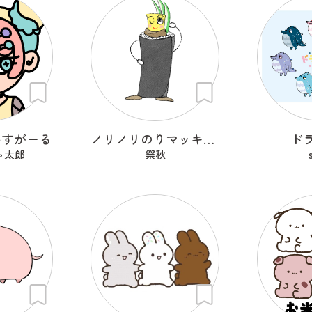
いすがーる
ノリノリのりマッキーさん
ド
ャ太郎
祭秋