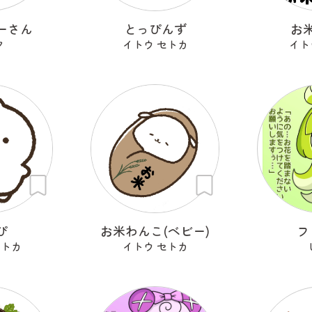
ーさん
とっぴんず
お
ク
イトウ セトカ
イト
ぴ
お米わんこ(ベビー)
フ
セトカ
イトウ セトカ