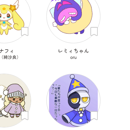
ナフィ
レミィちゃん
ra（綺沙良）
oru