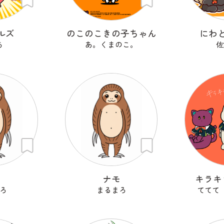
ルズ
のこのこきの子ちゃん
にわ
ち
あ。くまのこ。
佐
も
ナモ
キラキ
ろ
まるまろ
ててて