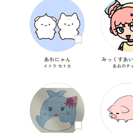
あわにゃん
みっくすあ
イトウ セトカ
あおのチ