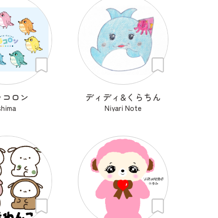
ラコロン
ディディ&くらちん
shima
Niyari Note