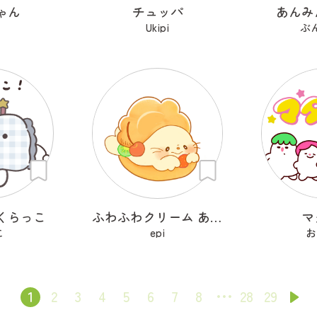
ゃん
チュッパ
あんみ
Ukipi
ぶ
くらっこ
ふわふわクリーム あざらシュー
マ
こ
epi
お
1
2
3
4
5
6
7
8
28
29