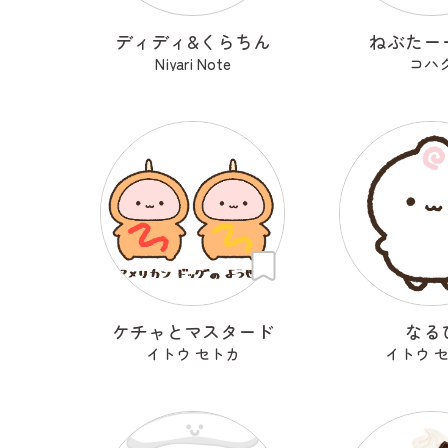
ディディ&くらちん
ねぶたー
Niyari Note
コハ
ケチャとマスタード
なる
イトウ セトカ
イトウ 