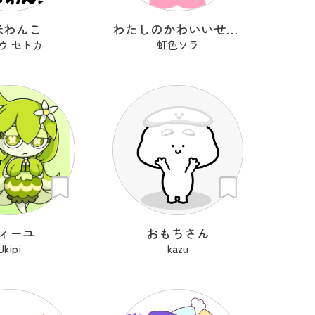
米わんこ
わたしのかわいいせかい
ウ セトカ
虹色ソラ
ィーユ
おもちさん
Ukipi
kazu