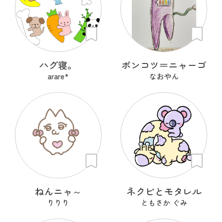
ハグ寝。
ポンコツ＝ニャーゴ
arare*
なおやん
ねんニャ～
ネクビとモタレル
りりり
ともさか ぐみ