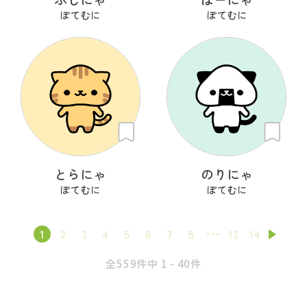
ぽてむに
ぽてむに
とらにゃ
のりにゃ
ぽてむに
ぽてむに
1
2
3
4
5
6
7
8
13
14
全559件中 1 - 40件