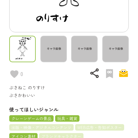
share
0
ぶさねこ のりすけ
ぶさかわいい
使ってほしいジャンル
クレーンゲームの景品
玩具・雑貨
出版・映像・デジタルコンテンツ
WEB広告・告知ポスター
アイコン素材
ブランドキャラクター