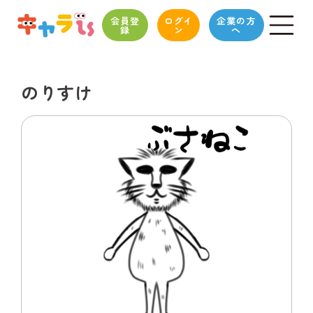
会員登
ログイ
企業の方
録
ン
へ
のりすけ