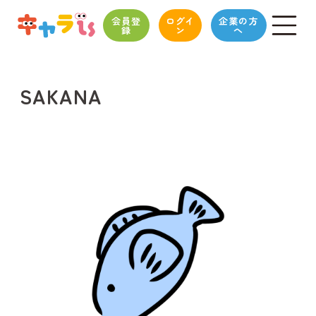
会員登
ログイ
企業の方
録
ン
へ
SAKANA