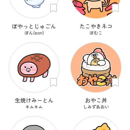
ぽやっとじゅごん
たこやきネコ
ぽん(pon)
ぽむこ
生焼けみーとん
おやこ丼
キムキム
しみずあおい