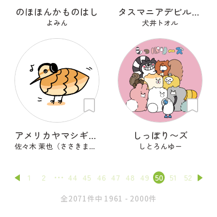
のほほんかものはし
タスマニアデビルのデビぷん
よみん
犬井トオル
アメリカヤマシギくん
しっぽり〜ズ
佐々木 茉也（ささきまや）
しとろんゆー
1
2
44
45
46
47
48
49
50
51
52
全2071件中 1961 - 2000件