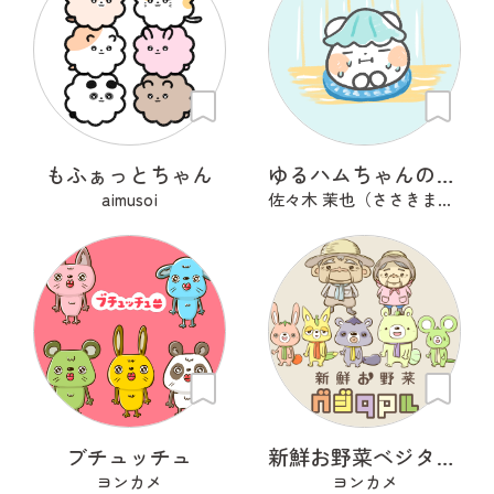
もふぁっとちゃん
ゆるハムちゃんのサ活
aimusoi
佐々木 茉也（ささきまや）
ブチュッチュ
新鮮お野菜ベジタマル
ヨンカメ
ヨンカメ