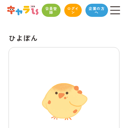
会員登
ログイ
企業の方
録
ン
へ
ひよぽん