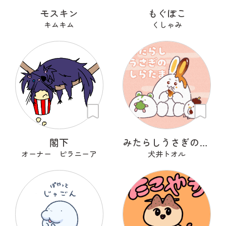
モスキン
もぐぽこ
キムキム
くしゃみ
閣下
みたらしうさぎのしらたま
オーナー ピラニーア
犬井トオル