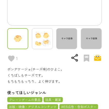
share
1
ポンデケージョ(チーズ味)のひよこ。
くちばしもチーズです。
もちもちもっちり、よく伸びます。
使ってほしいジャンル
クレーンゲームの景品
玩具・雑貨
出版・映像・デジタルコンテンツ
WEB広告・告知ポスター