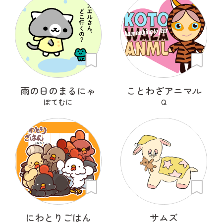
雨の日のまるにゃ
ことわざアニマル
ぽてむに
Q
にわとりごはん
サムズ