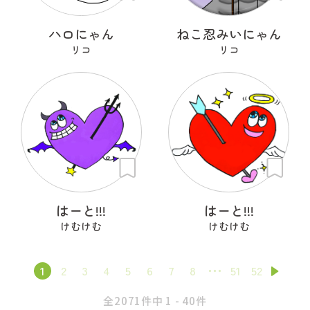
ハロにゃん
ねこ忍みいにゃん
リコ
リコ
はーと!!!
はーと!!!
けむけむ
けむけむ
1
2
3
4
5
6
7
8
51
52
全2071件中 1 - 40件