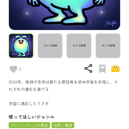
share
0
20XX年、地球の生命は新たな居住地を求め宇宙を目指し、そ
れぞれの進化を遂げる
宇宙に適応したうさぎ
使ってほしいジャンル
クレーンゲームの景品
玩具・雑貨