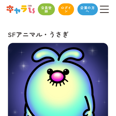
会員登
ログイ
企業の方
録
ン
へ
SFアニマル・うさぎ