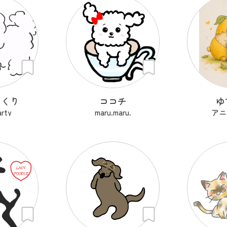
っくり
ココチ
ゆ
rty
maru.maru.
アニ