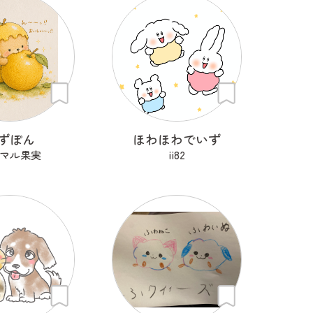
ずぽん
ほわほわでいず
マル果実
ii82