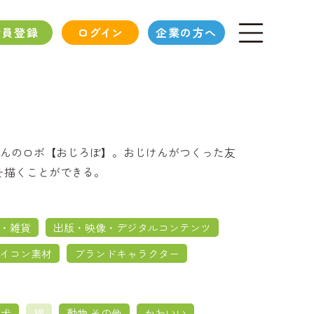
会員登録
ログイン
企業の方へ
んのロボ【おじろぼ】。おじけんがつくった友
を描くことができる。
・雑貨
出版・映像・デジタルコンテンツ
イコン素材
ブランドキャラクター
犬
猫
動物 その他
かわいい