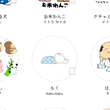
る犬
お米わんこ
ケチャ
ら
イトウ セトカ
イト
寝。
もく
は
*
maru.maru.
ネ