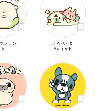
フラワン
ころぺった
紬
うにょかわ