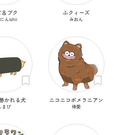
ビ＆プク
ふクィーズ
んishii
みおん
巻かれる犬
ニコニコポメラニアン
しまぴ
倖愛