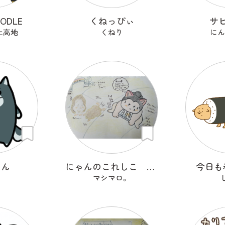
OODLE
くねっぴぃ
サ
上高地
くねり
にんに
わん
にゃんのこれしこ ある日の夢 Ｎo.2
今日も
マシマロ。