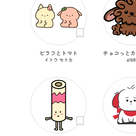
ピラフとトマト
イトウ セトカ
a168