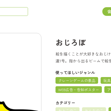
おじろぼ
絵を描くことが大好きなおじけ
達1号。指から出るビームで絵
使ってほしいジャンル
クレーンゲームの景品
玩具
WEB広告・告知ポスター
ア
カテゴリー
おとこのこ
おんなのこ