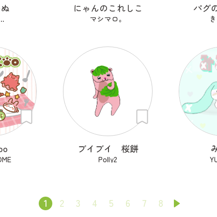
いぬ
にゃんのこれしこ
パグ
..
マシマロ。
き
oo
ブイブイ 桜餅
OME
Polly2
Y
1
2
3
4
5
6
7
8