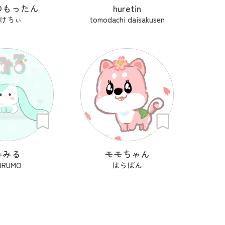
のもったん
huretin
けちぃ
tomodachi daisakusen
みみる
モモちゃん
URUMO
はらぱん