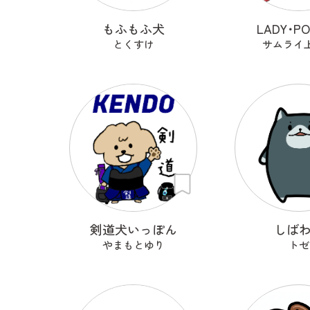
もふもふ犬
LADY･P
とくすけ
サムライ
剣道犬いっぽん
しば
やまもとゆり
トゼ