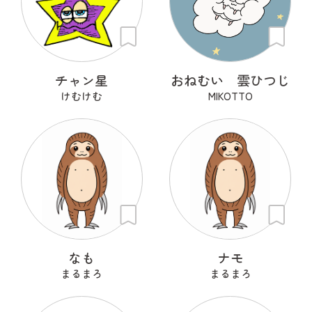
チャン星
おねむい 雲ひつじ
けむけむ
MIKOTTO
なも
ナモ
まるまろ
まるまろ