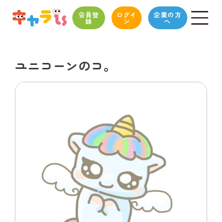
会員登
ログイ
企業の方
録
ン
へ
ユニコーンのコ。