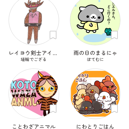
レイヨウ剣士アイベクサー
雨の日のまるにゃ
埴輪でござる
ぽてむに
ことわざアニマル
にわとりごはん