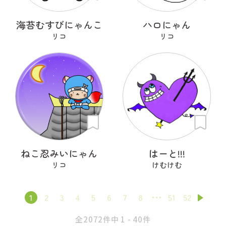
海苔むすびにゃんこ
ハロにゃん
リコ
リコ
ねこ忍みいにゃん
はーと!!!
リコ
けむけむ
1
2
3
4
5
6
7
8
51
52
全2072件中 1 - 40件