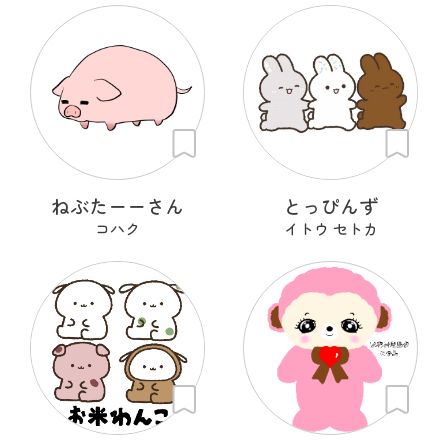
ねぶたーーさん
とっぴんず
コハク
イトウ セトカ