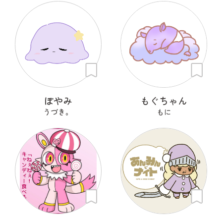
ぽやみ
もぐちゃん
うづき。
もに