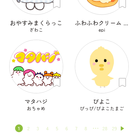
おやすみまくらっこ
ふわふわクリーム あざらシュー
ざわこ
epi
マタハジ
ぴよこ
おちゃめ
ぴっぴ/ぴよこたまご
1
2
3
4
5
6
7
8
28
29