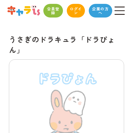
会員登
ログイ
企業の方
録
ン
へ
うさぎのドラキュラ「ドラぴょ
ん」