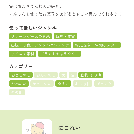
実は血よりにんじんが好き。
にんじんを使ったお菓子をあげるとすごい喜んでくれるよ！
使ってほしいジャンル
クレーンゲームの景品
玩具・雑貨
出版・映像・デジタルコンテンツ
WEB広告・告知ポスター
アイコン素材
ブランドキャラクター
カテゴリー
おとこのこ
おんなのこ
犬
猫
動物 その他
かわいい
かっこいい
ゆるい
おしゃれ
びっくり
その他
にこれい