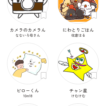
カメラのカメラん
にわとりごはん
なないろ母さん
佐倉はる
ピローくん
チャン星
10m18
けむけむ