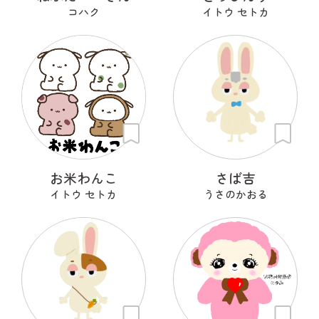
コハク
イトウ セトカ
お米わんこ
さば吉
イトウ セトカ
うさのかおる