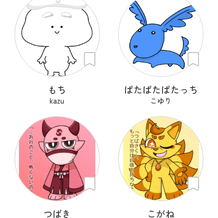
もち
ぱたぱたぱたっち
kazu
こゆり
つばき
こがね