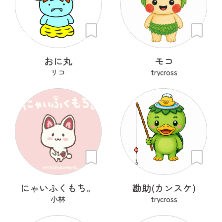
おに丸
モコ
リコ
trycross
にゃいふくもち。
勘助(カンスケ)
小林
trycross