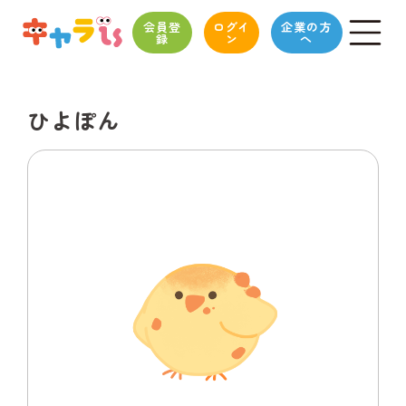
会員登
ログイ
企業の方
録
ン
へ
ひよぽん