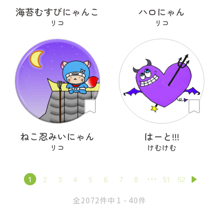
海苔むすびにゃんこ
ハロにゃん
リコ
リコ
ねこ忍みいにゃん
はーと!!!
リコ
けむけむ
1
2
3
4
5
6
7
8
51
52
全2072件中 1 - 40件