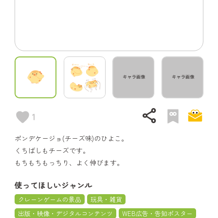
share
1
ポンデケージョ(チーズ味)のひよこ。
くちばしもチーズです。
もちもちもっちり、よく伸びます。
使ってほしいジャンル
クレーンゲームの景品
玩具・雑貨
出版・映像・デジタルコンテンツ
WEB広告・告知ポスター