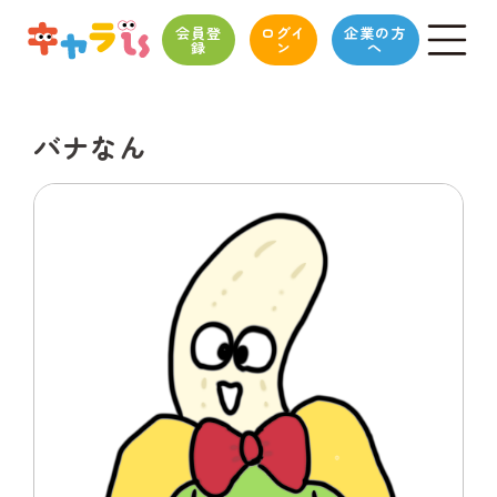
会員登
ログイ
企業の方
録
ン
へ
バナなん