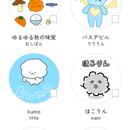
ゆるゆる秋の味覚
パスデビル
むしぱん
りりりん
kumo
ほこりん
little
mami