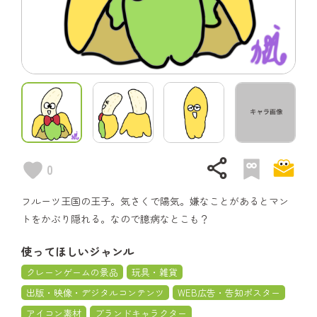
share
0
フルーツ王国の王子。気さくで陽気。嫌なことがあるとマン
トをかぶり隠れる。なので臆病なとこも？
使ってほしいジャンル
クレーンゲームの景品
玩具・雑貨
出版・映像・デジタルコンテンツ
WEB広告・告知ポスター
アイコン素材
ブランドキャラクター