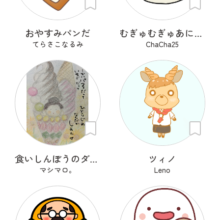
おやすみパンだ
むぎゅむぎゅあにまる
てらさこなるみ
ChaCha25
食いしんぼうのダブルさん
ツィノ
マシマロ。
Leno