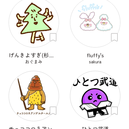
げんきよすぎ(杉の木)
fluffy's
おぐまみ
sakura
チョココロネアンデルタール人
ひとつ武道