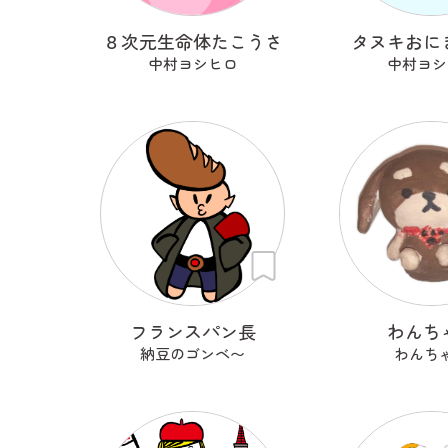
８次元生命体たこうさ
タヌキおに
中村ヨシヒロ
中村ヨシ
フランスパン長
わんち
納豆のゴンベ〜
わんち