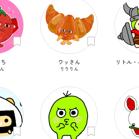
きち
ワッさん
リトル・
ん
りりりん