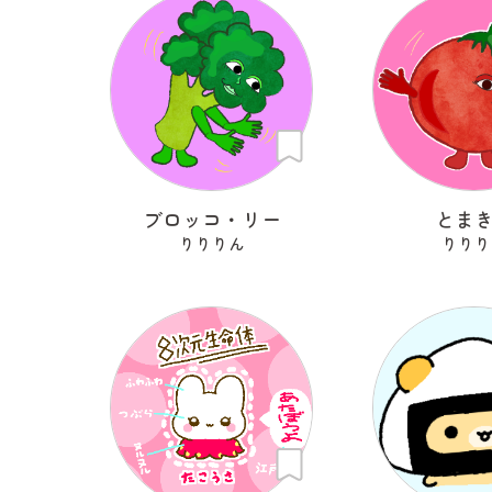
ブロッコ・リー
とま
りりりん
りりり