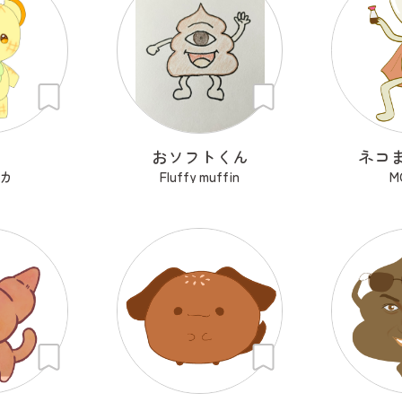
ラ
おソフトくん
ネコ
カ
Fluffy muffin
M