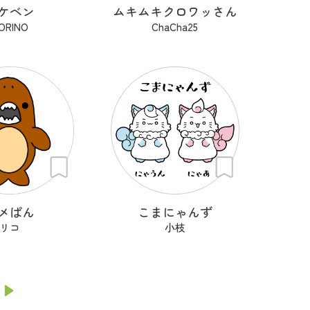
ケベン
ムキムキクロワッさん
ORINO
ChaCha25
メぱん
こまにゃんず
リコ
小枝