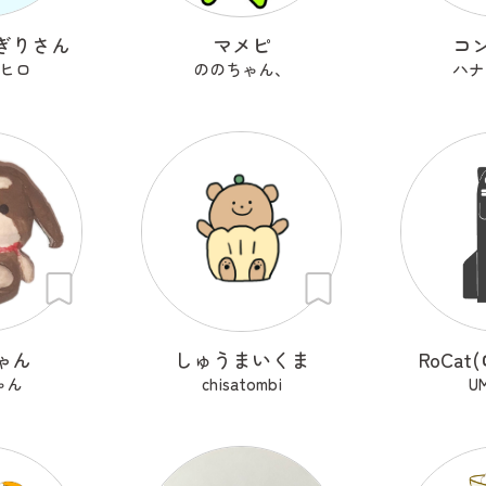
ぎりさん
マメピ
コ
ヒロ
ののちゃん、
ハナ
ゃん
しゅうまいくま
RoCa
ゃん
chisatombi
U