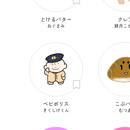
とけるバター
クレ
おぐまみ
餅月こ
ベビポリス
こぶ
きくしげくん
むつ