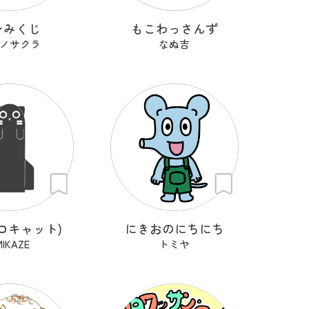
ンみくじ
もこわっさんず
ノサクラ
なぬ吉
t(ロキャット)
にきおのにちにち
MIKAZE
トミヤ