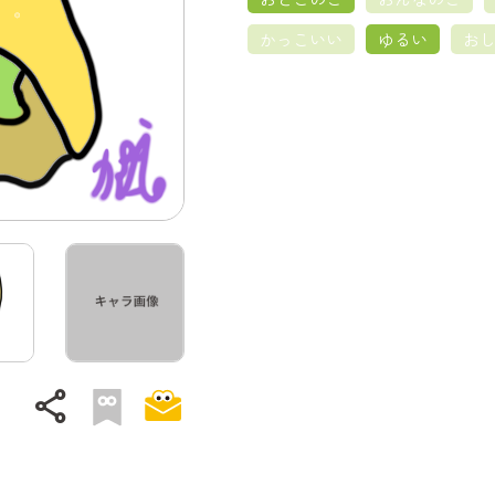
かっこいい
ゆるい
お
share