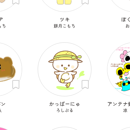
ア
ツキ
ぼ
もち
餅月こもち
お
パン
かっぱーにゅ
ゑ
ろしぷる
凉