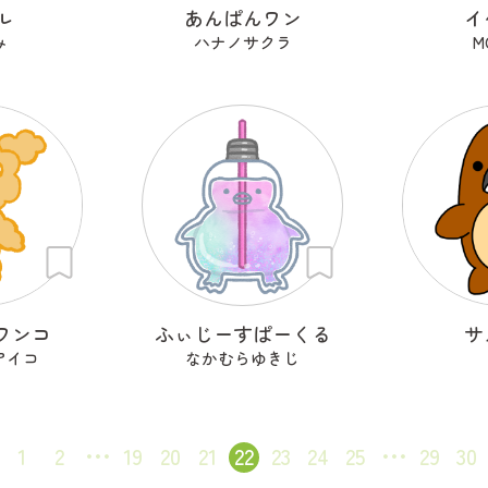
ル
あんぱんワン
イ
み
ハナノサクラ
M
ワンコ
ふぃじーすぱーくる
サ
アイコ
なかむらゆきじ
1
2
19
20
21
22
23
24
25
29
30