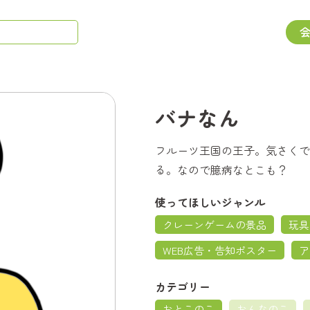
バナなん
フルーツ王国の王子。気さくで
る。なので臆病なとこも？
使ってほしいジャンル
クレーンゲームの景品
玩具
WEB広告・告知ポスター
ア
カテゴリー
おとこのこ
おんなのこ