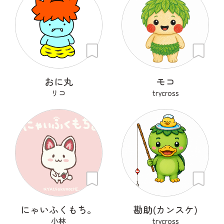
おに丸
モコ
リコ
trycross
にゃいふくもち。
勘助(カンスケ)
小林
trycross