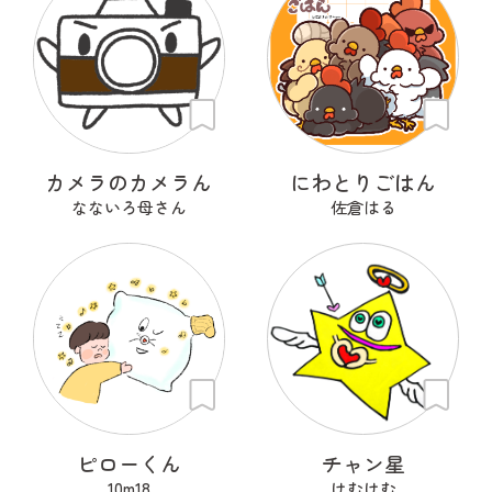
カメラのカメラん
にわとりごはん
なないろ母さん
佐倉はる
ピローくん
チャン星
10m18
けむけむ