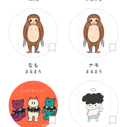
なも
ナモ
まるまろ
まるまろ