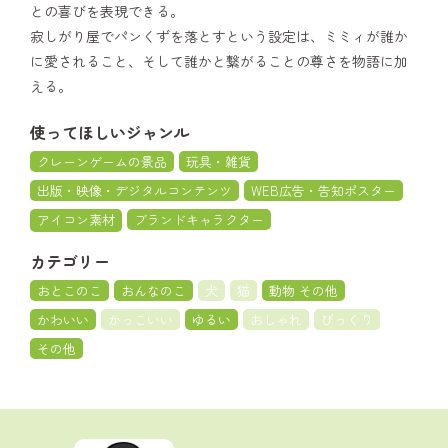
との喜びを表現できる。
寂しがり屋でパンくずを落とすという設定は、ミミィが誰か
に愛されること、そして誰かと繋がることの尊さを物語に加
える。
使ってほしいジャンル
クレーンゲームの景品
玩具・雑貨
出版・映像・デジタルコンテンツ
WEB広告・告知ポスター
アイコン素材
ブランドキャラクター
カテゴリー
おとこのこ
おんなのこ
犬
猫
動物 その他
かわいい
かっこいい
ゆるい
おしゃれ
びっくり
その他