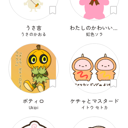
うさ吉
わたしのかわいいせかい
うさのかおる
虹色ソラ
ポティロ
ケチャとマスタード
Ukipi
イトウ セトカ