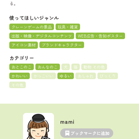
る。
使ってほしいジャンル
クレーンゲームの景品
玩具・雑貨
出版・映像・デジタルコンテンツ
WEB広告・告知ポスター
アイコン素材
ブランドキャラクター
カテゴリー
おとこのこ
おんなのこ
犬
猫
動物 その他
かわいい
かっこいい
ゆるい
おしゃれ
びっくり
その他
mami
ブックマークに追加