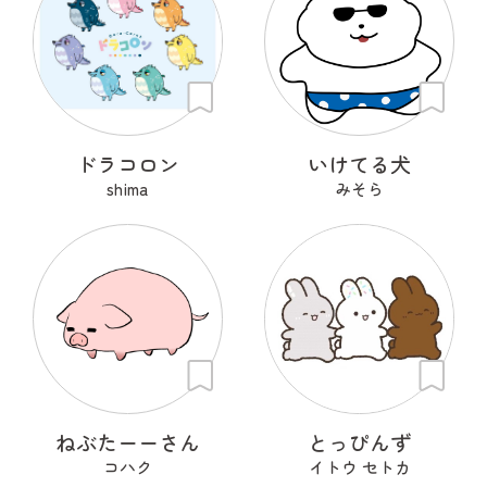
ドラコロン
いけてる犬
shima
みそら
ねぶたーーさん
とっぴんず
コハク
イトウ セトカ