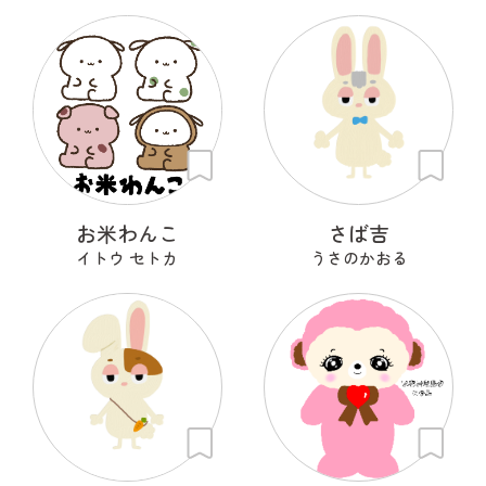
お米わんこ
さば吉
イトウ セトカ
うさのかおる