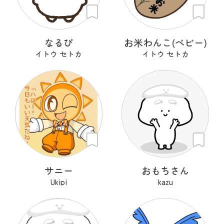
なるぴ
お米わんこ(ベビー)
イトウ セトカ
イトウ セトカ
サニー
おもちさん
Ukipi
kazu