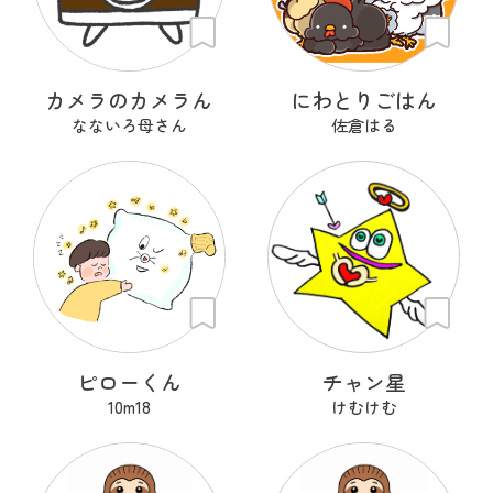
カメラのカメラん
にわとりごはん
なないろ母さん
佐倉はる
ピローくん
チャン星
10m18
けむけむ