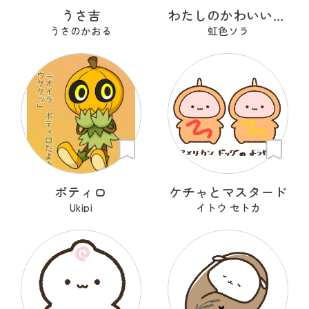
うさ吉
わたしのかわいいせかい
うさのかおる
虹色ソラ
ポティロ
ケチャとマスタード
Ukipi
イトウ セトカ