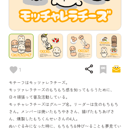
share
1
モチーフはモッツァレラチーズ。
モッツァレラチーズのもちもち感を知ってもらうために、
日々頑張って普及活動している。
モッチャレラチーズはグループ名。リーダーは生のもちもち
さん。メンバーは焼いたもちやきさん、揚げたもちあげさ
ん、燻製したもちくんせいさんの4人。
ぬいぐるみになった時に、もちもち&伸び〜ることも夢見てい