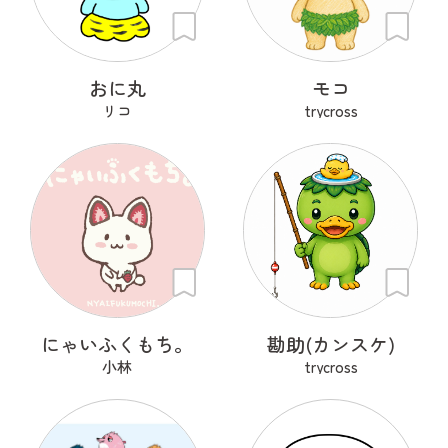
おに丸
モコ
リコ
trycross
にゃいふくもち。
勘助(カンスケ)
小林
trycross