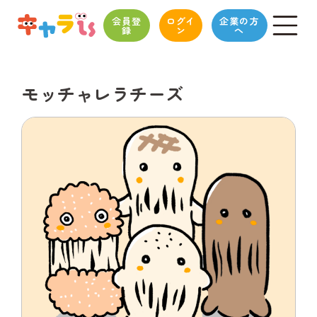
会員登
ログイ
企業の方
録
ン
へ
モッチャレラチーズ