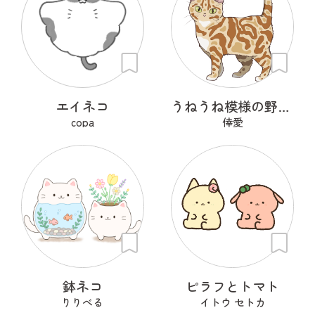
エイネコ
うねうね模様の野良猫
copa
倖愛
鉢ネコ
ピラフとトマト
りりべる
イトウ セトカ