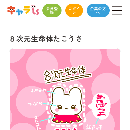
会員登
ログイ
企業の方
録
ン
へ
８次元生命体たこうさ