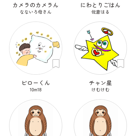
カメラのカメラん
にわとりごはん
なないろ母さん
佐倉はる
ピローくん
チャン星
10m18
けむけむ