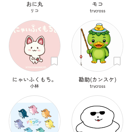
おに丸
モコ
リコ
trycross
にゃいふくもち。
勘助(カンスケ)
小林
trycross