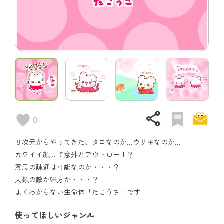
share
0
８次元からやってきた、タコなのか...ウサギなのか...
カワイイ顔して意外とアウトロー！？
意思の疎通は可能なのか・・・？
人類の敵か味方か・・・？
よくわからない生命体「たこうさ」です
使ってほしいジャンル