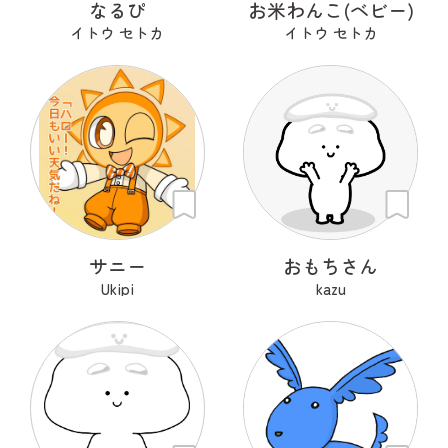
なるぴ
お米わんこ(ベビー)
イトウ セトカ
イトウ セトカ
サニー
おもちさん
Ukipi
kazu