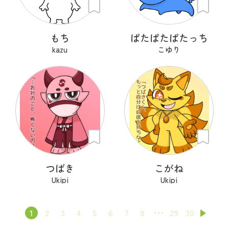
もち
ぱたぱたぱたっち
kazu
こゆり
つばき
こがね
Ukipi
Ukipi
1
2
3
4
5
6
7
8
29
30