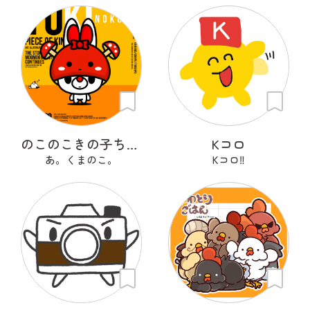
のこのこきの子ちゃん
Kコロ
あ。くまのこ。
Kコロ‼︎