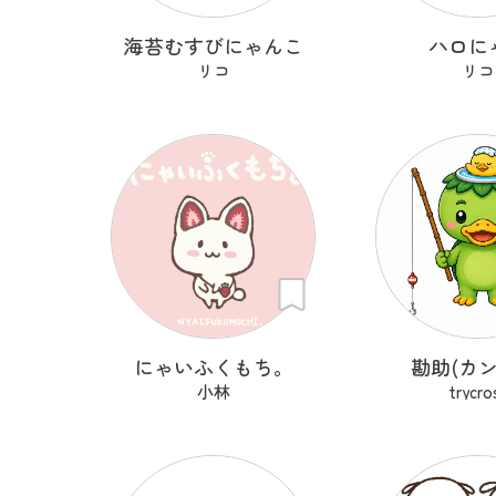
海苔むすびにゃんこ
ハロに
リコ
リコ
にゃいふくもち。
勘助(カン
小林
trycro