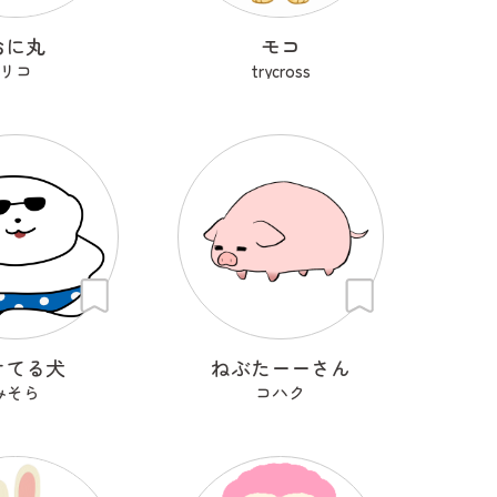
おに丸
モコ
リコ
trycross
けてる犬
ねぶたーーさん
みそら
コハク