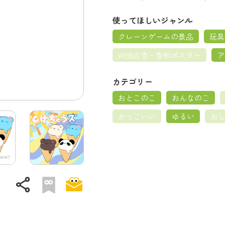
使ってほしいジャンル
クレーンゲームの景品
玩具
WEB広告・告知ポスター
ア
カテゴリー
おとこのこ
おんなのこ
かっこいい
ゆるい
お
share