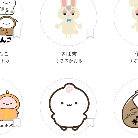
んこ
さば吉
セトカ
うさのかおる
うさ