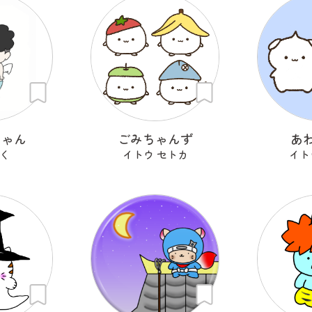
ちゃん
ごみちゃんず
あ
く
イトウ セトカ
イト