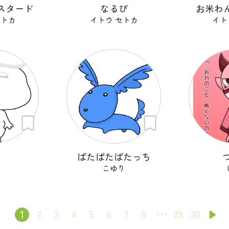
スタード
なるぴ
お米わん
セトカ
イトウ セトカ
イト
ち
ぱたぱたぱたっち
こゆり
1
2
3
4
5
6
7
8
29
30