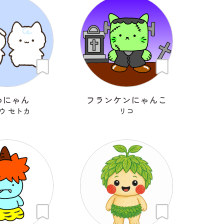
わにゃん
フランケンにゃんこ
ウ セトカ
リコ