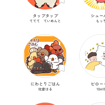
タップタップ
シュー
ててて ていめんと
もっ
にわとりごはん
ピロー
佐倉はる
10m1