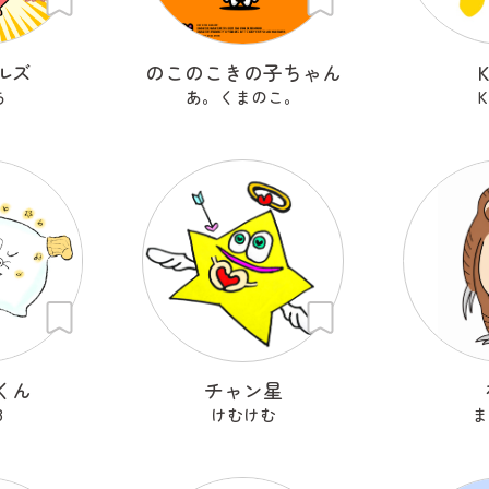
ルズ
のこのこきの子ちゃん
ち
あ。くまのこ。
K
くん
チャン星
8
けむけむ
ま