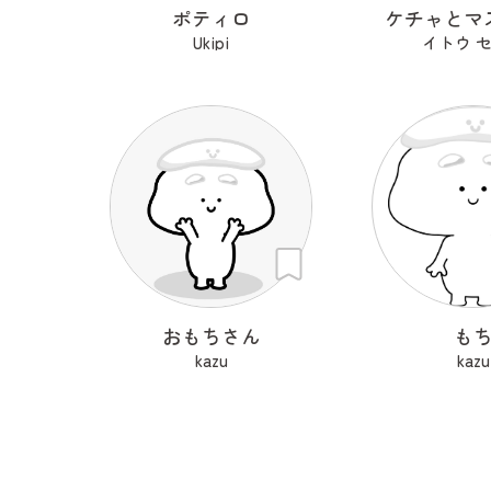
ポティロ
ケチャとマ
Ukipi
イトウ 
おもちさん
も
kazu
kazu