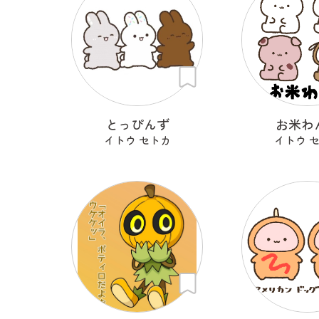
とっぴんず
お米わ
イトウ セトカ
イトウ 