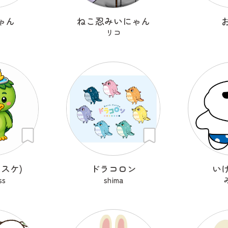
ゃん
ねこ忍みいにゃん
リコ
スケ)
ドラコロン
い
ss
shima