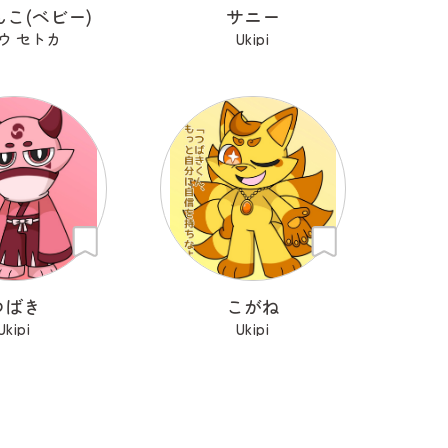
こ(ベビー)
サニー
ウ セトカ
Ukipi
つばき
こがね
Ukipi
Ukipi