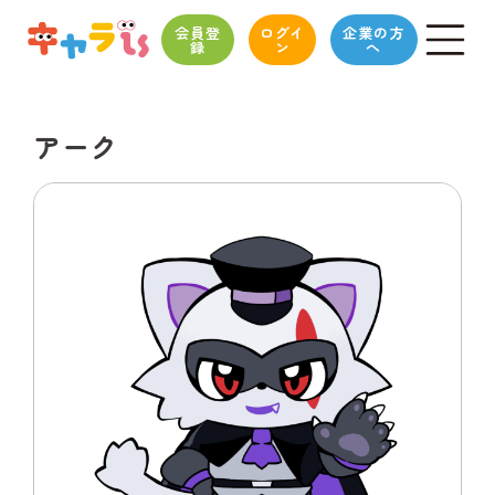
会員登
ログイ
企業の方
録
ン
へ
アーク