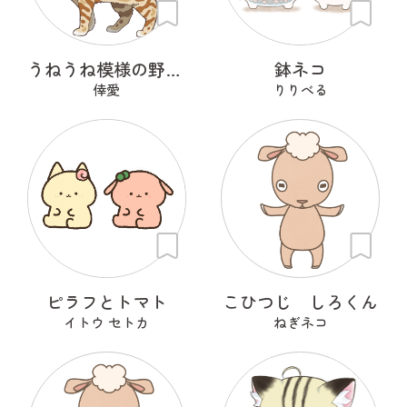
うねうね模様の野良猫
鉢ネコ
倖愛
りりべる
ピラフとトマト
こひつじ しろくん
イトウ セトカ
ねぎネコ