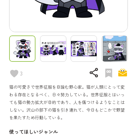
share
3
猫の可愛さで世界征服を目論む野心家。猫が人類にとって変
わる存在となるべく、日々努力している。世界征服とはいっ
ても猫の勢力拡大が目的であり、人を傷つけるようなことは
しない。沢山の部下の猫を引き連れて、今日もどこかで野望
を果たすため行動している。
使ってほしいジャンル