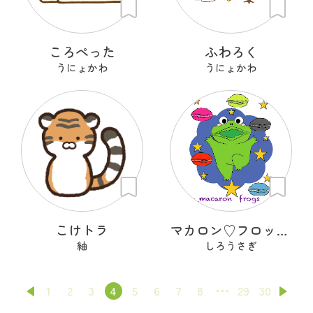
ころぺった
ふわろく
うにょかわ
うにょかわ
こけトラ
マカロン♡フロッグズ
紬
しろうさぎ
1
2
3
4
5
6
7
8
29
30