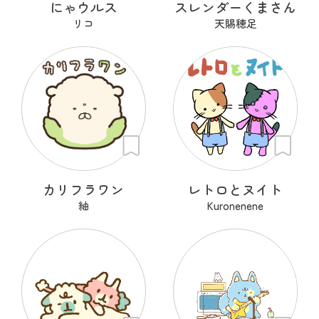
にゃウルス
スレンダーくまさん
リコ
天賜穂足
カリフラワン
レトロとヌイト
紬
Kuronenene