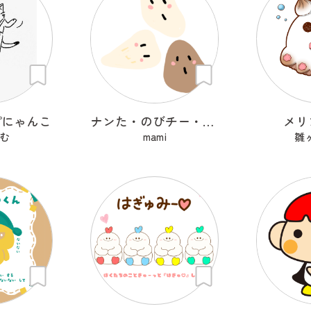
プにゃんこ
ナンた・のびチー・ショコナン
メリ
む
mami
雛