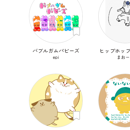
バブルガムパピーズ
ヒップホッ
epi
まおー