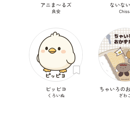
アニま〜るズ
ないな
良安
Chiss
ピッピヨ
ちゃいろの
くろいぬ
ざわ