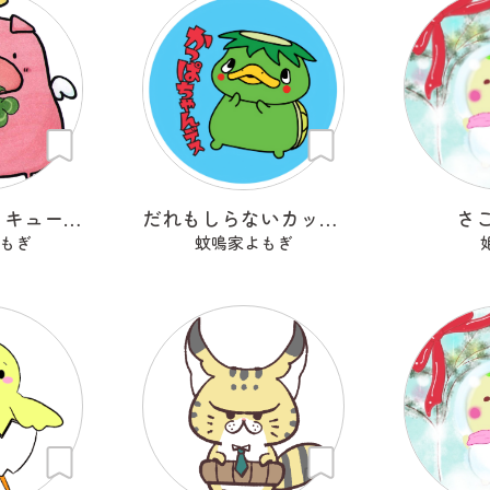
天使のこぶた キューピッグ
だれもしらないカッパちゃん
さ
もぎ
蚊鳴家よもぎ