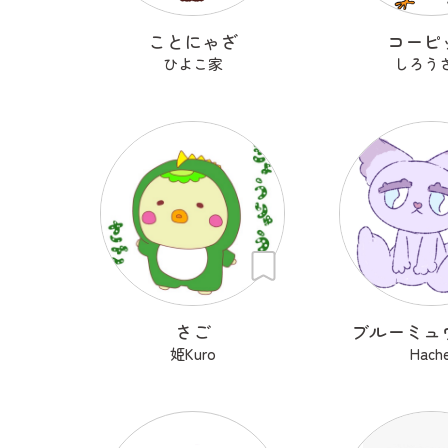
ことにゃざ
コーピ
ひよこ家
しろう
さご
ブルーミュ
姫Kuro
Hache