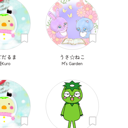
ごだるま
うさ‪☆ねこ
姫Kuro
M's Garden