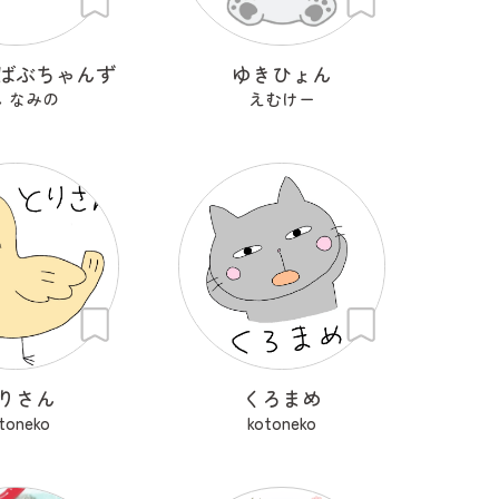
ばぶちゃんず
ゆきひょん
し なみの
えむけー
りさん
くろまめ
toneko
kotoneko