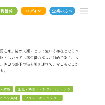
会員登録
ログイン
企業の方へ
野心家。猫が人類にとって変わる存在となるべ
服とはいっても猫の勢力拡大が目的であり、人
。沢山の部下の猫を引き連れて、今日もどこか
る。
・雑貨
出版・映像・デジタルコンテンツ
イコン素材
ブランドキャラクター