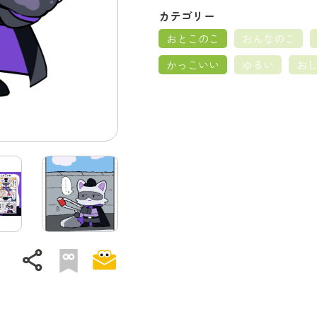
カテゴリー
おとこのこ
おんなのこ
かっこいい
ゆるい
お
share