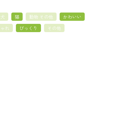
犬
猫
動物 その他
かわいい
しゃれ
びっくり
その他