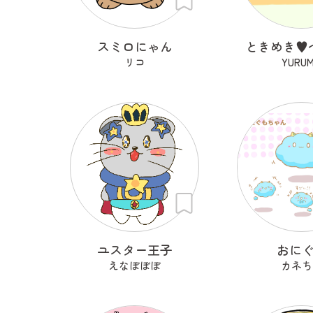
スミロにゃん
ときめき♥
リコ
YURU
ユスター王子
おに
えなぼぼぼ
カネち