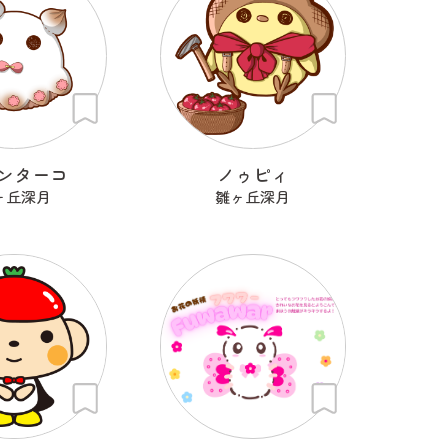
ンターコ
ノゥピィ
ヶ丘深月
雛ヶ丘深月