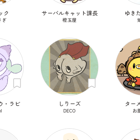
ック
サーバルキャット課長
ゆき
さぎ
橙玉屋
ウ・ラビ
しりーズ
ター
l
DECO
お