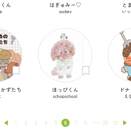
いくん
はぎゅみー♡
と
a
yuckey
いっ
おかずたち
ほっぴくん
ドナ
こ
schopschool
え
1
2
3
4
5
6
7
8
29
30