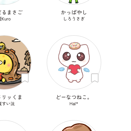
だるまさご
かっぱやし
姫Kuro
しろうさぎ
メリッくま
どーなつねこ。
腹すい汰
Hal*