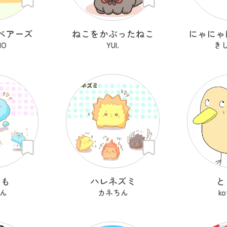
ベアーズ
ねこをかぶったねこ
にゃにゃ
MO
YUI.
き
ぐも
ハレネズミ
と
ん
カネちん
ko