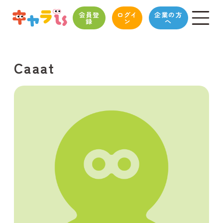
会員登
ログイ
企業の方
録
ン
へ
Caaat