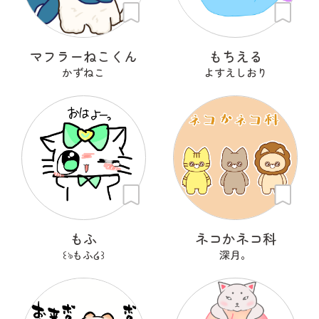
マフラーねこくん
もちえる
かずねこ
よすえしおり
もふ
ネコかネコ科
꒰ঌもふ໒꒱
深月。