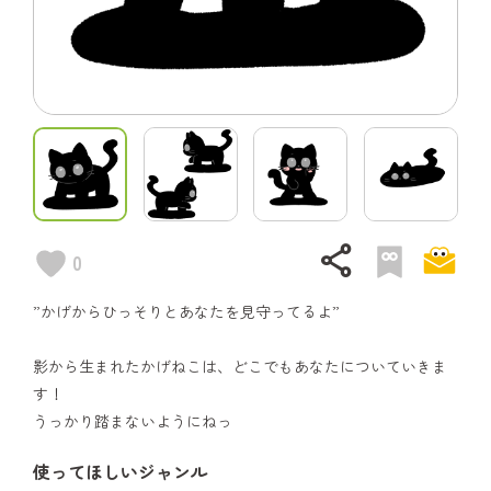
share
0
”かげからひっそりとあなたを見守ってるよ”
影から生まれたかげねこは、どこでもあなたについていきま
す！
うっかり踏まないようにねっ
使ってほしいジャンル