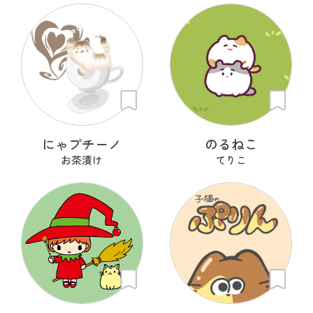
にゃプチーノ
のるねこ
お茶漬け
てりこ