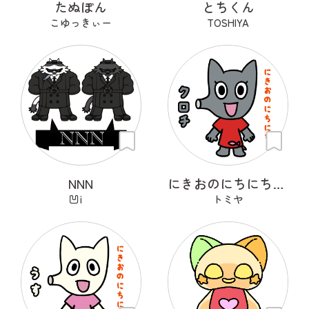
たぬぽん
とちくん
こゆっきぃー
TOSHIYA
NNN
にきおのにちにち・クロチ
凹i
トミヤ