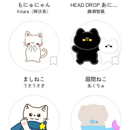
もにゅにゃん
HEAD DROP あにまる
Kisara（綺沙良）
藤瀬智颯
ましねこ
眉間ねこ
うさうさぎ
あくちゅ