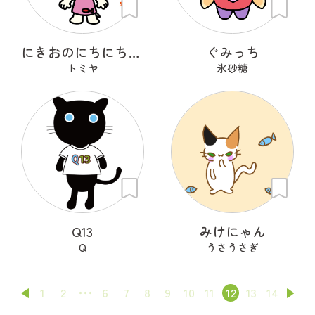
にきおのにちにち・うす
ぐみっち
トミヤ
氷砂糖
Q13
みけにゃん
Q
うさうさぎ
1
2
6
7
8
9
10
11
12
13
14