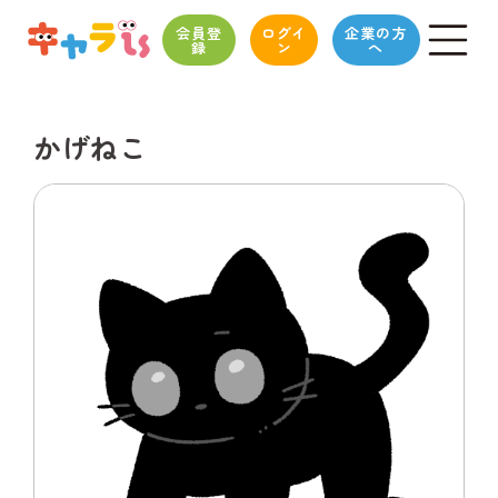
会員登
ログイ
企業の方
録
ン
へ
かげねこ