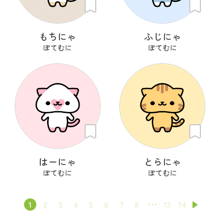
もちにゃ
ふじにゃ
ぽてむに
ぽてむに
はーにゃ
とらにゃ
ぽてむに
ぽてむに
1
2
3
4
5
6
7
8
13
14