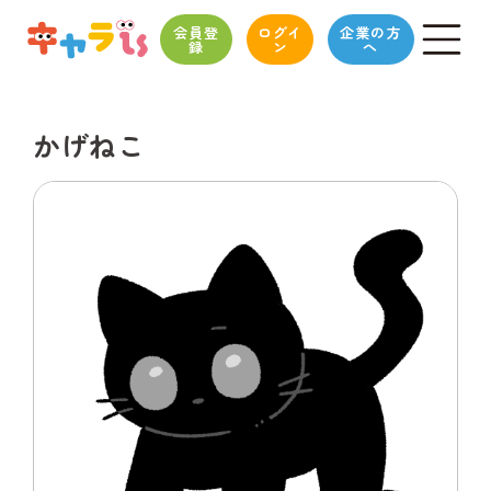
会員登
ログイ
企業の方
録
ン
へ
かげねこ