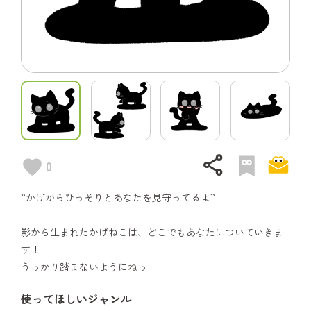
share
0
”かげからひっそりとあなたを見守ってるよ”
影から生まれたかげねこは、どこでもあなたについていきま
す！
うっかり踏まないようにねっ
使ってほしいジャンル