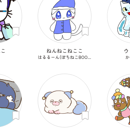
ねこ
ねんねこねここ
ウ
はるるーん(ぽちねこBOOKS)
か