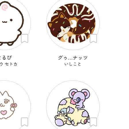
なるぴ
グゥ…ナッツ
ウ セトカ
いしこと