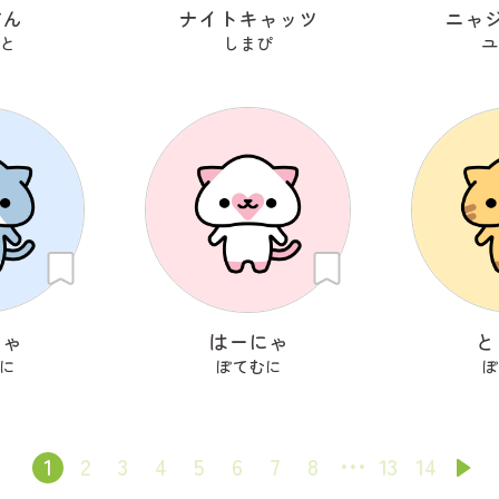
すん
ナイトキャッツ
ニャ
と
しまぴ
ユ
にゃ
はーにゃ
と
に
ぽてむに
ぽ
1
2
3
4
5
6
7
8
13
14