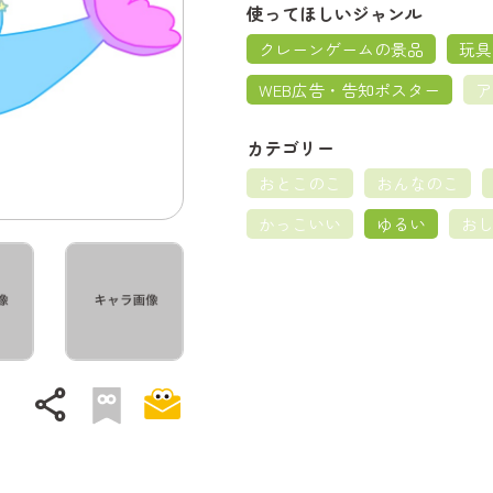
使ってほしいジャンル
クレーンゲームの景品
玩具
WEB広告・告知ポスター
ア
カテゴリー
おとこのこ
おんなのこ
かっこいい
ゆるい
お
share