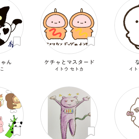
にゃん
ケチャとマスタード
こ
イトウ セトカ
イト