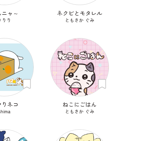
んニャ～
ネクビとモタレル
りりり
ともさか ぐみ
マりネコ
ねこにごはん
shima
ともさか ぐみ