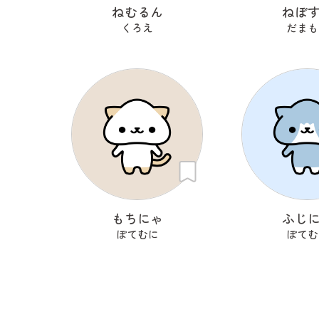
ねむるん
ねぼ
くろえ
だまも
もちにゃ
ふじ
ぽてむに
ぽてむ