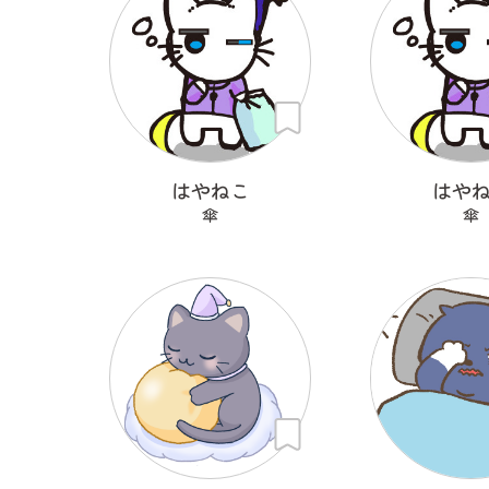
はやねこ
はや
傘
傘