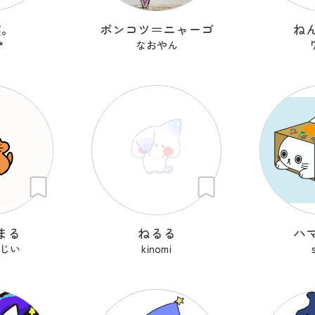
寝。
ポンコツ＝ニャーゴ
ね
*
なおやん
まる
ねるる
ハ
じい
kinomi