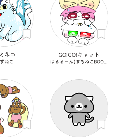
ミネコ
GO!GO!キャット
ずねこ
はるるーん(ぽちねこBOOKS)