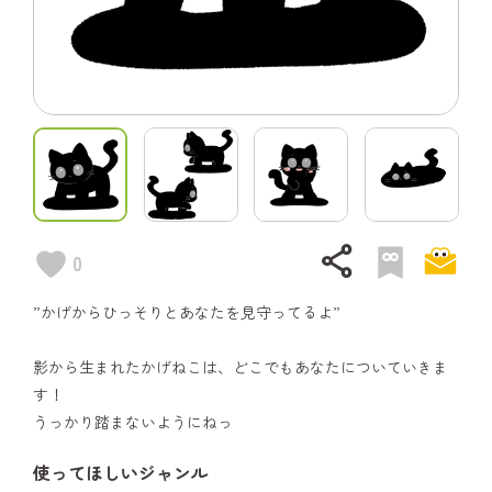
share
0
”かげからひっそりとあなたを見守ってるよ”
影から生まれたかげねこは、どこでもあなたについていきま
す！
うっかり踏まないようにねっ
使ってほしいジャンル