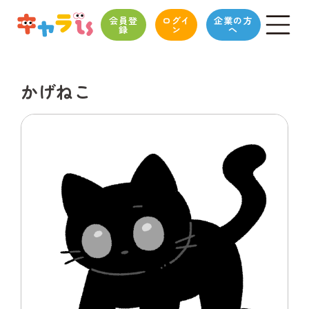
会員登
ログイ
企業の方
録
ン
へ
かげねこ