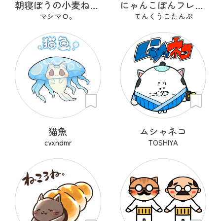
朝寝ぼうの小麦ねた朗 『こむぎねたろう』
にゃんこぽんフレンズ
マシマロ。
てんくうこたんぷ
猫魚
ムシャネコ
cyxndmr
TOSHIYA