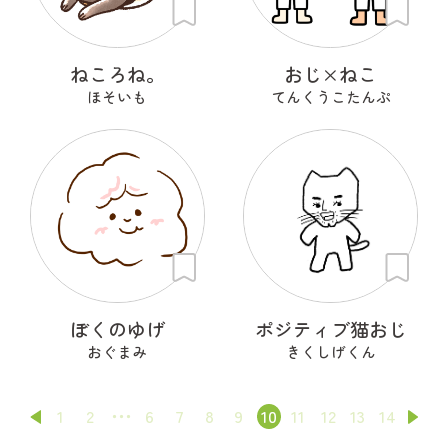
ねころね。
おじ×ねこ
ほそいも
てんくうこたんぷ
ぼくのゆげ
ポジティブ猫おじ
おぐまみ
きくしげくん
1
2
6
7
8
9
10
11
12
13
14