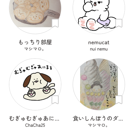
もっちり部屋
nemucat
マシマロ。
nui nemu
むぎゅむぎゅあにまる
食いしんぼうのダブルさん
ChaCha25
マシマロ。