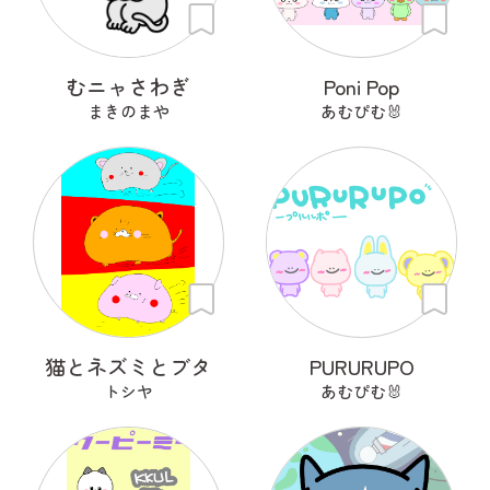
むニャさわぎ
Poni Pop
まきのまや
あむぴむ🐰
猫とネズミとブタ
PURURUPO
トシヤ
あむぴむ🐰