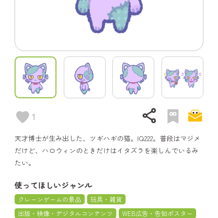
share
1
天才博士が生み出した、ツギハギの猫。IQ222。普段はマジメ
だけど、ハロウィンのときだけはイタズラを楽しんでいるみ
たい。
使ってほしいジャンル
クレーンゲームの景品
玩具・雑貨
出版・映像・デジタルコンテンツ
WEB広告・告知ポスター