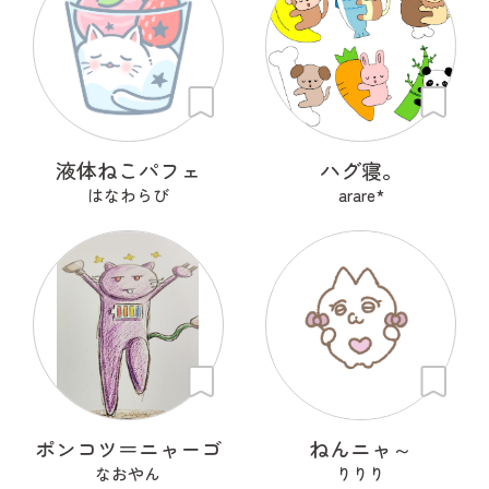
液体ねこパフェ
ハグ寝。
はなわらび
arare*
ポンコツ＝ニャーゴ
ねんニャ～
なおやん
りりり