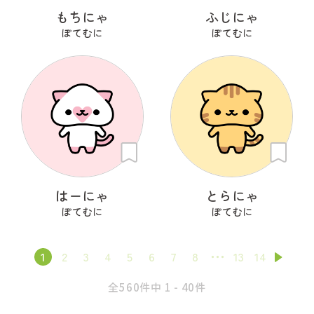
もちにゃ
ふじにゃ
ぽてむに
ぽてむに
はーにゃ
とらにゃ
ぽてむに
ぽてむに
1
2
3
4
5
6
7
8
13
14
全560件中 1 - 40件