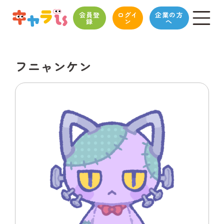
会員登
ログイ
企業の方
録
ン
へ
フニャンケン