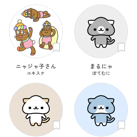
ニャジャ子さん
まるにゃ
ユキスナ
ぽてむに