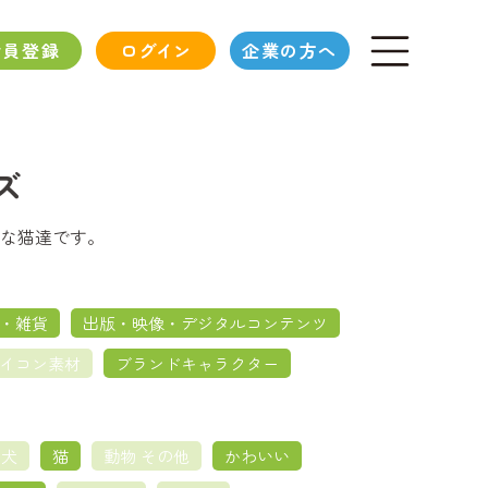
会員登録
ログイン
企業の方へ
ズ
な猫達です。
・雑貨
出版・映像・デジタルコンテンツ
イコン素材
ブランドキャラクター
犬
猫
動物 その他
かわいい