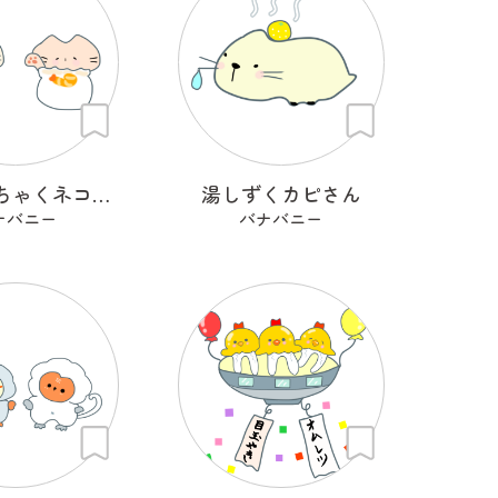
まねきんちゃくネコ（シュウマイ巾着）
湯しずくカピさん
ナバニー
バナバニー