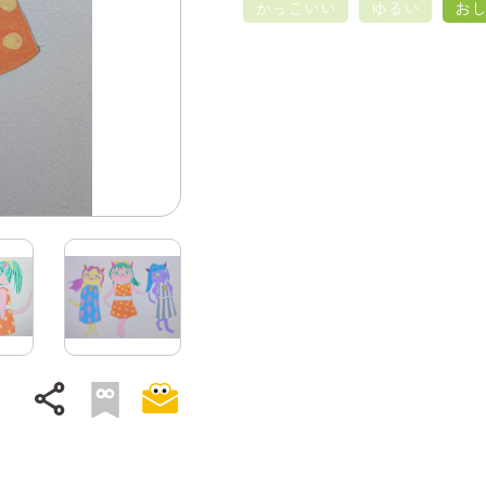
かっこいい
ゆるい
お
share