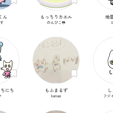
くん
もっちりカエル
地
す
のんぴこ🐸
にちにち
もふまるず
し
ヤ
kanae
フジ