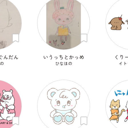
ぐんだん
いうっちとかっめ
くり
の
ひなほの
イト