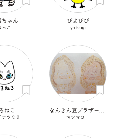
雷ちゃん
ぴよぴぴ
ほっこ
yotsugi
ろねこ
なんきん豆ブラザーズ ＮナンＫキンちゃん
イナツミ２
マシマロ。