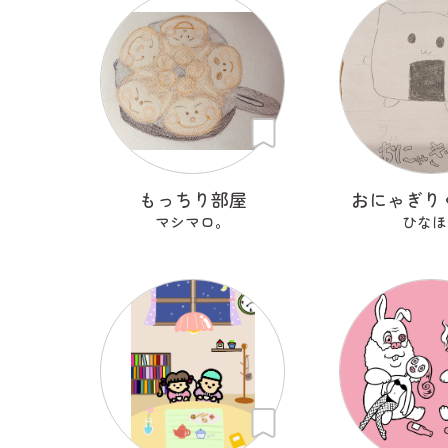
もっちり部屋
おにゃぎり
マシマロ。
ひなほ