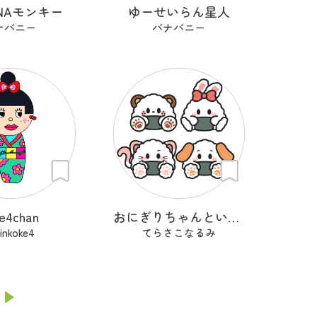
NAモンキー
ゆーせいらん星人
ナバニー
バナバニー
ke4chan
おにぎりちゃんといっしょ
inkoke4
てらさこなるみ