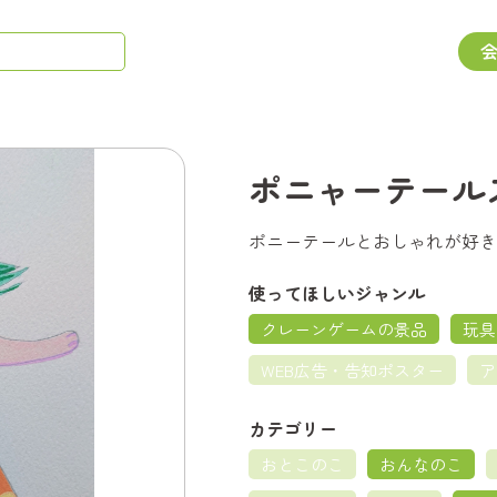
ポニャーテール
ポニーテールとおしゃれが好き
使ってほしいジャンル
クレーンゲームの景品
玩具
WEB広告・告知ポスター
ア
カテゴリー
おとこのこ
おんなのこ