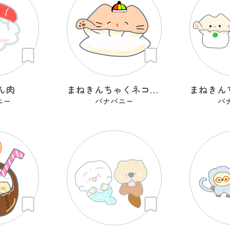
ん肉
まねきんちゃくネコ（餃子巾着）
ニー
バナバニー
バ