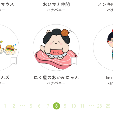
ーマウス
おひマナ仲間
ノンキ
ニー
バナバニー
バ
わんズ
にく屋のおかみにゃん
ko
ニー
バナバニー
kar
1
2
5
6
7
8
9
10
11
28
29