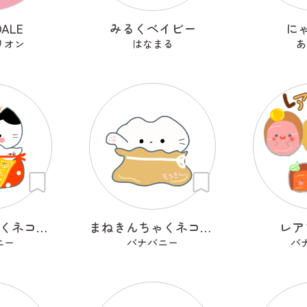
DALE
みるくベイビー
に
リオン
はなまる
あ
まねきんちゃくネコ（和巾着）
まねきんちゃくネコ（餅巾着）
レア
ニー
バナバニー
バ