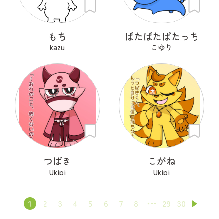
もち
ぱたぱたぱたっち
kazu
こゆり
つばき
こがね
Ukipi
Ukipi
1
2
3
4
5
6
7
8
29
30