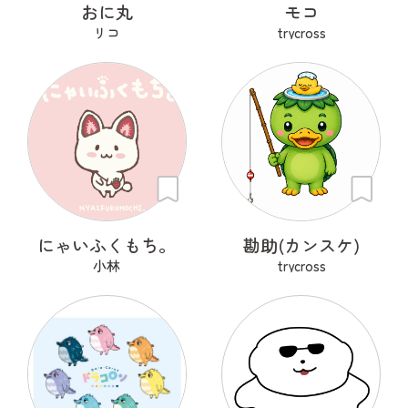
おに丸
モコ
リコ
trycross
にゃいふくもち。
勘助(カンスケ)
小林
trycross