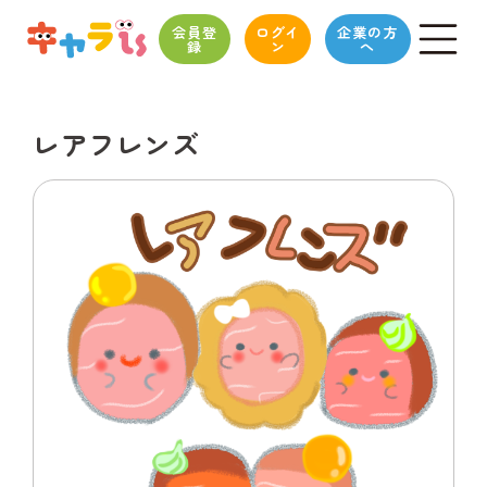
会員登
ログイ
企業の方
録
ン
へ
レアフレンズ