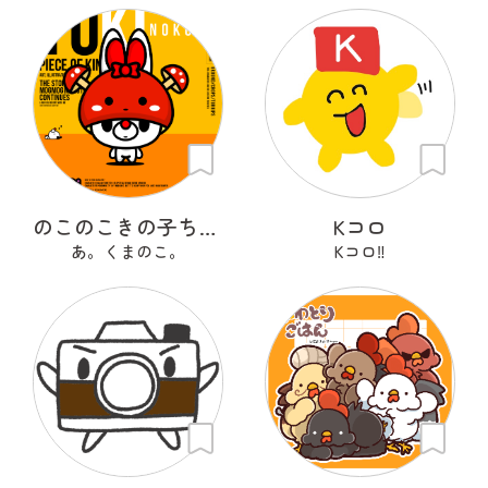
のこのこきの子ちゃん
Kコロ
あ。くまのこ。
Kコロ‼︎