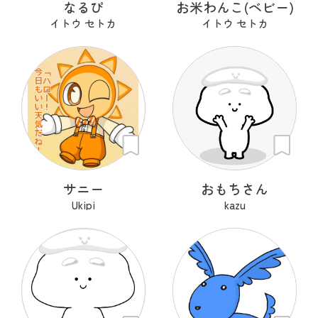
なるぴ
お米わんこ(ベビー)
イトウ セトカ
イトウ セトカ
サニー
おもちさん
Ukipi
kazu