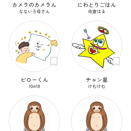
カメラのカメラん
にわとりごはん
なないろ母さん
佐倉はる
ピローくん
チャン星
10m18
けむけむ