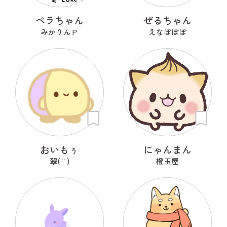
ベラちゃん
ぜるちゃん
みかりんＰ
えなぼぼぼ
おいもぅ
にゃんまん
翠( ¨̮ )
橙玉屋