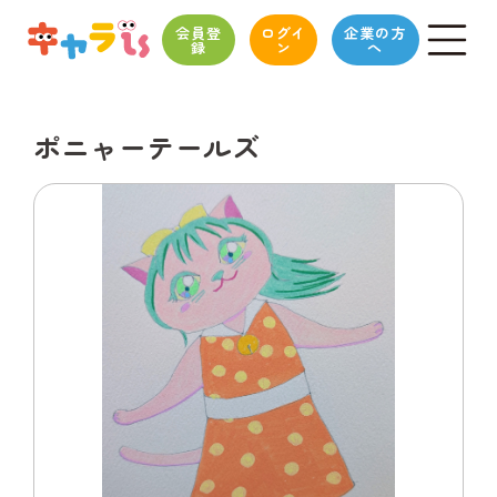
会員登
ログイ
企業の方
録
ン
へ
ポニャーテールズ