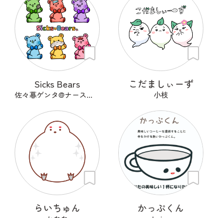
Sicks Bears
こだましぃーず
佐々暮ゲンタ@ナース兼描き
小枝
らいちゅん
かっぷくん