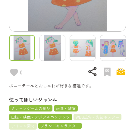
share
0
ポニーテールとおしゃれが好きな猫達です。
使ってほしいジャンル
クレーンゲームの景品
玩具・雑貨
出版・映像・デジタルコンテンツ
WEB広告・告知ポスター
アイコン素材
ブランドキャラクター