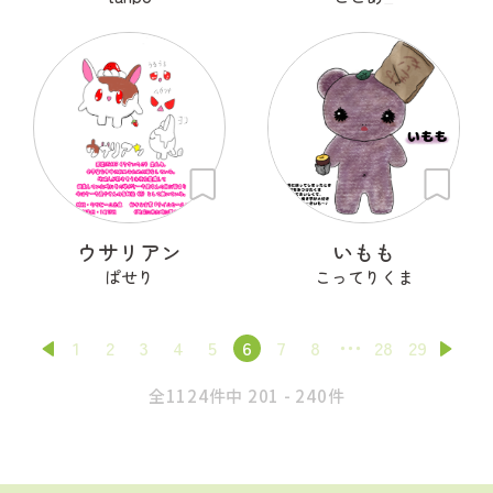
ウサリアン
いもも
ぱせり
こってりくま
1
2
3
4
5
6
7
8
28
29
全1124件中 201 - 240件