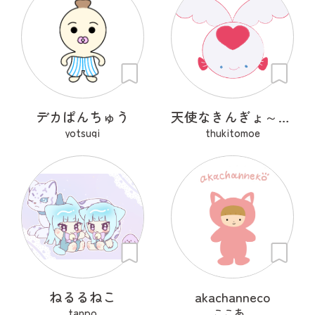
デカぱんちゅう
天使なきんぎょ～ぷくぱたぷう
yotsugi
thukitomoe
ねるるねこ
akachanneco
tanpo
ここあ_