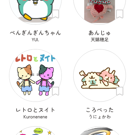
ぺんぎんぎんちゃん
あんじゅ
YUI.
天賜穂足
レトロとヌイト
ころぺった
Kuronenene
うにょかわ