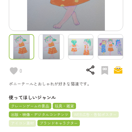
share
0
ポニーテールとおしゃれが好きな猫達です。
使ってほしいジャンル
クレーンゲームの景品
玩具・雑貨
出版・映像・デジタルコンテンツ
WEB広告・告知ポスター
アイコン素材
ブランドキャラクター