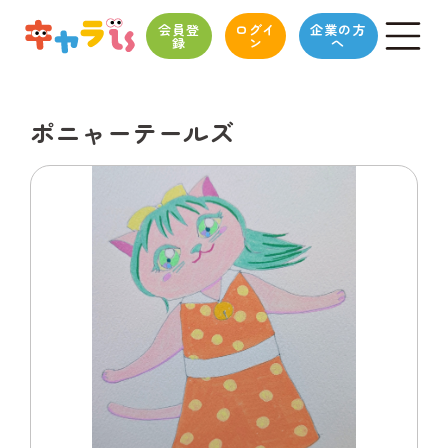
会員登
ログイ
企業の方
録
ン
へ
ポニャーテールズ