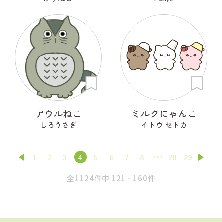
アウルねこ
ミルクにゃんこ
しろうさぎ
イトウ セトカ
1
2
3
4
5
6
7
8
28
29
全1124件中 121 - 160件