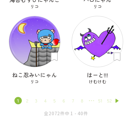
リコ
リコ
ねこ忍みいにゃん
はーと!!!
リコ
けむけむ
1
2
3
4
5
6
7
8
51
52
全2072件中 1 - 40件