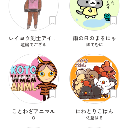
レイヨウ剣士アイベクサー
雨の日のまるにゃ
埴輪でござる
ぽてむに
ことわざアニマル
にわとりごはん
Q
佐倉はる