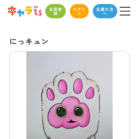
会員登
ログイ
企業の方
録
ン
へ
にっキュン