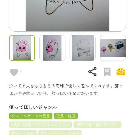
share
1
泣いてる人をもちもちの肉球で優しく包んでくれます。猫っ
ぽい子や犬っぽい子、熊っぽい子などがいます。
使ってほしいジャンル
クレーンゲームの景品
玩具・雑貨
出版・映像・デジタルコンテンツ
WEB広告・告知ポスター
アイコン素材
ブランドキャラクター