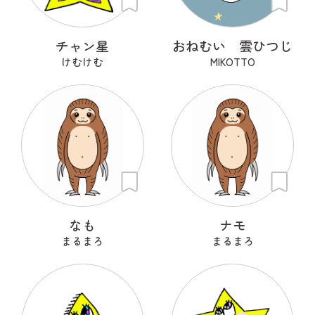
チャン星
おねむい 雲ひつじ
けむけむ
MIKOTTO
なも
ナモ
まるまろ
まるまろ