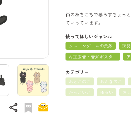
街のあちこちで暮らすちょっと
ていっています。
使ってほしいジャンル
クレーンゲームの景品
玩具
WEB広告・告知ポスター
ア
カテゴリー
おとこのこ
おんなのこ
かっこいい
ゆるい
お
share