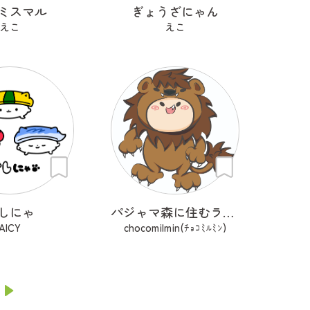
ミスマル
ぎょうざにゃん
えこ
えこ
しにゃ
パジャマ森に住むライオン？のキング
AICY
chocomilmin(ﾁｮｺﾐﾙﾐﾝ)