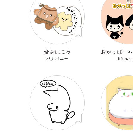
変身はにわ
バナバニー
iifunas