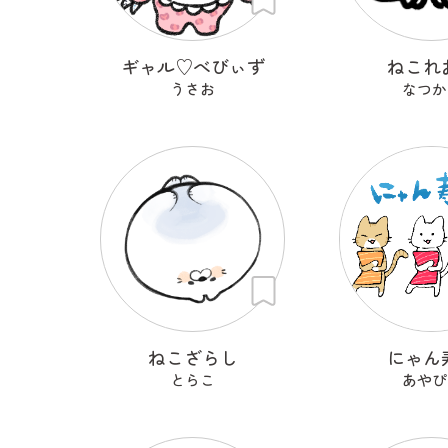
ギャル♡べびぃず
ねこれ
うさお
なつか
ねこざらし
にゃん
とらこ
あやぴ