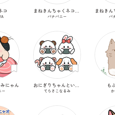
ネコ
まねきんちゃくネコ（和巾着）
YA
バナバニー
バ
かみにゃん
おにぎりちゃんといっしょ
も
ニー
てらさこなるみ
か