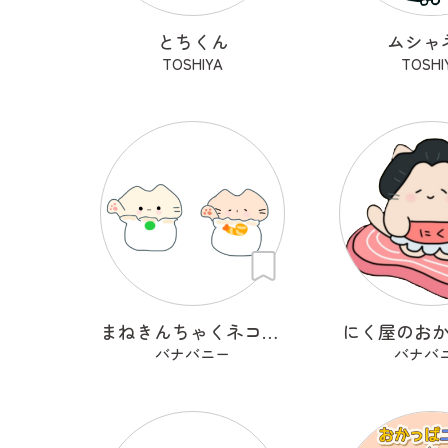
とちくん
ムシャ
TOSHIYA
TOSHI
まねきんちゃくネコ（シュウマイ巾着）
にく屋のお
バナバニー
バナバ