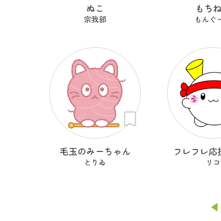
ぬこ
もち
宗我部
もんぐ
毛玉のみーちゃん
フレフレ応
とりゐ
リコ