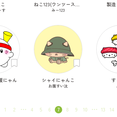
ねこ
ねこ123(ワンツースリー)
製造
ーす
みー123
援にゃん
シャイにゃんこ
す
お腹すい汰
1
2
4
5
6
7
8
9
10
13
14