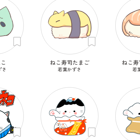
ねこ
ねこ寿司たまご
ねこ寿
ずさ
若葉かずさ
若