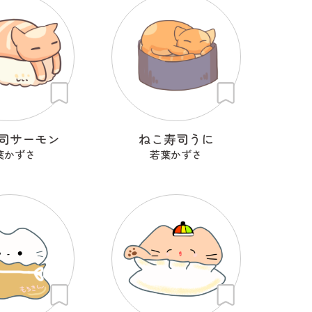
司サーモン
ねこ寿司うに
葉かずさ
若葉かずさ