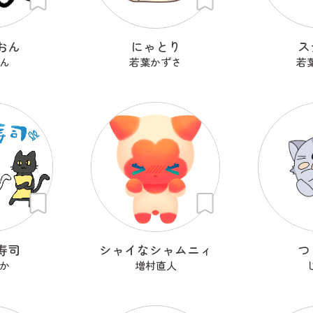
おん
にゃとり
ス
ん
若葉かずさ
若
寿司
シャイなシャムニィ
つ
か
増村直人