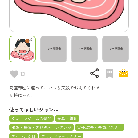
share
13
肉座布団に座って、いつも笑顔で迎えてくれる
女将にゃん。
使ってほしいジャンル
クレーンゲームの景品
玩具・雑貨
出版・映像・デジタルコンテンツ
WEB広告・告知ポスター
アイコン素材
ブランドキャラクター