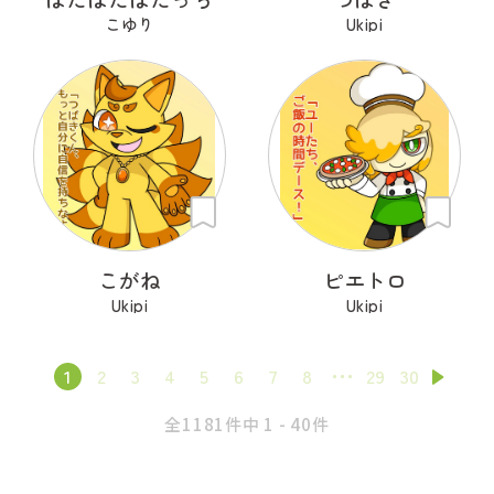
こゆり
Ukipi
こがね
ピエトロ
Ukipi
Ukipi
1
2
3
4
5
6
7
8
29
30
全1181件中 1 - 40件