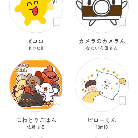
Kコロ
カメラのカメラん
Kコロ‼︎
なないろ母さん
にわとりごはん
ピローくん
佐倉はる
10m18