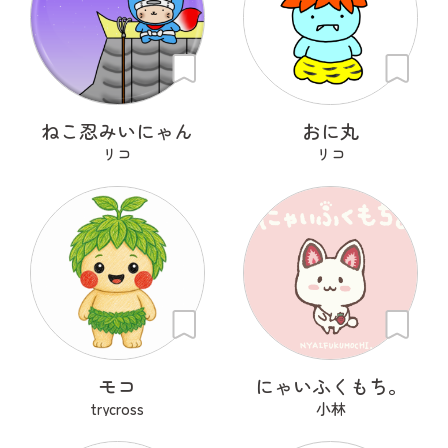
ねこ忍みいにゃん
おに丸
リコ
リコ
モコ
にゃいふくもち。
trycross
小林