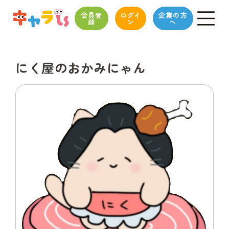
会員登
ログイ
企業の方
録
ン
へ
にく屋のおかみにゃん