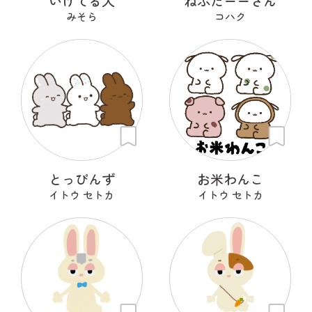
いけてる犬
ねぶたーーさん
みそら
コハク
とっぴんず
お米わんこ
イトウ セトカ
イトウ セトカ