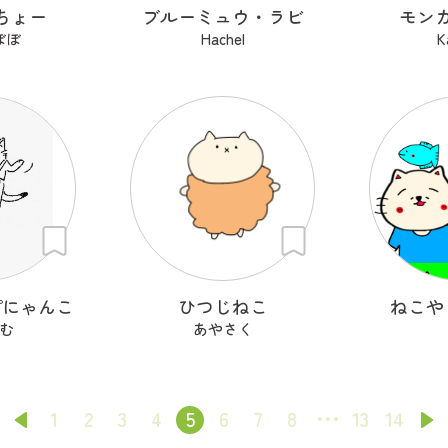
ちょー
ブルーミュウ・ラビ
モン
ぼぼ
Hachel
K
プにゃんこ
ひつじねこ
ねこや
む
あやさく
1
2
3
4
5
6
7
8
13
14