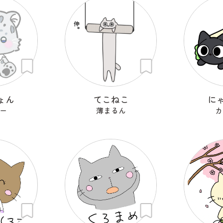
ょん
てこねこ
に
ー
薄まるん
カ