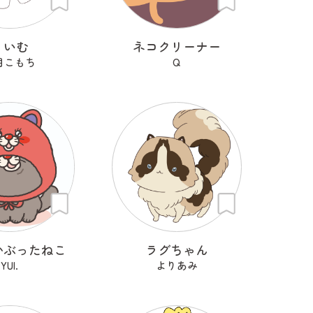
りいむ
ネコクリーナー
月こもち
Q
かぶったねこ
ラグちゃん
YUI.
よりあみ