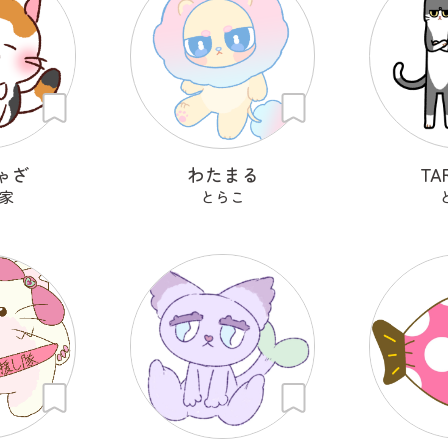
ゃざ
わたまる
TA
家
とらこ