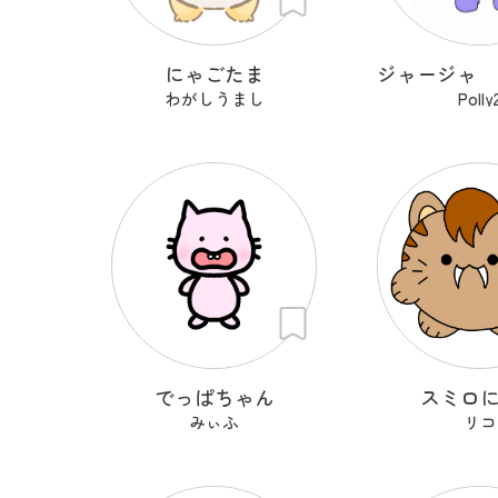
にゃごたま
わがしうまし
Polly
でっぱちゃん
スミロ
みぃふ
リコ