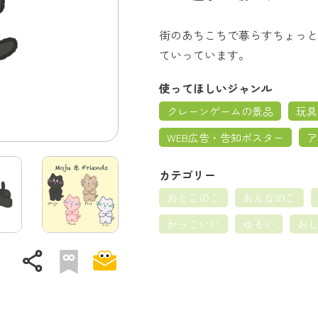
街のあちこちで暮らすちょっと
ていっています。
使ってほしいジャンル
クレーンゲームの景品
玩具
WEB広告・告知ポスター
ア
カテゴリー
おとこのこ
おんなのこ
かっこいい
ゆるい
お
share