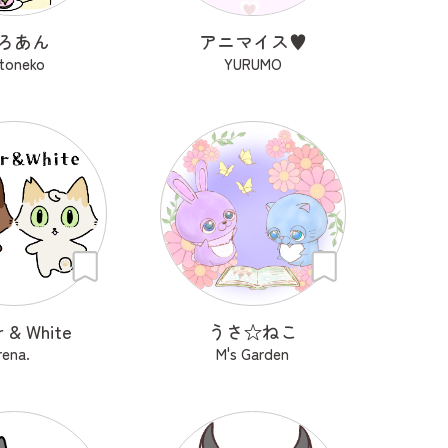
ろあん
アニマイス♥
toneko
YURUMO
r & White
うさ‪☆ねこ
rena.
M's Garden