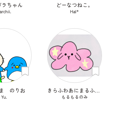
ガラちゃん
どーなつねこ。
archii.
Hal*
ま のりお
きらふわあにまるふれんず
Yu.
もるもるのみ