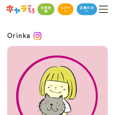
会員登
ログイ
企業の方
録
ン
へ
Orinka